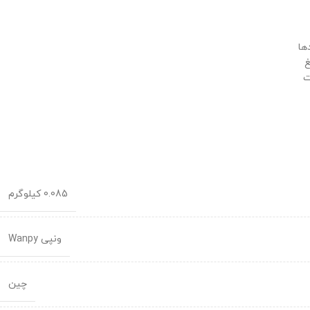
ها
غ
ت
0.085 کیلوگرم
ونپی Wanpy
چین