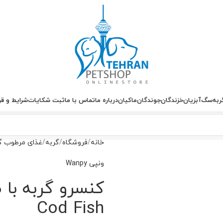
ربه
سگ
آبزیان
خزندگان
جوندگان
ماکیان
درباره ما
تماس با ما
ثبت شکایات
شرایط و قو
خانه
فروشگاه
گربه
غذای مرطوب گ
ونپی Wanpy
Cod Fish