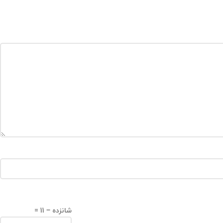
شانزده − 11 =