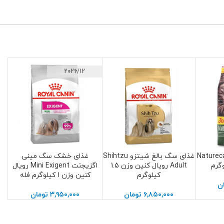
2026/12
گربه نیچرکت Naturecat
غذای سگ بالغ شیتزو Shihtzu
غذای خشک سگ مینی
افزودن به سبد خرید
افزودن به سبد خرید
Adult رویال کنین وزن 1.5
اگزیجنت Mini Exigent رویال
کیلوگرم
کنین وزن 1 کیلوگرم فله
ن
۶,۸۵۰,۰۰۰
تومان
۳,۹۵۰,۰۰۰
تومان