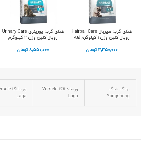
غذای گربه هیربال Hairball Care
غذای گربه یورینری Urinary Care
افزودن به سبد خرید
افزودن به سبد خرید
رویال کنین وزن 1 کیلوگرم فله
رویال کنین وزن 2 کیلوگرم
۳,۳۵۰,۰۰۰
تومان
۸,۵۵۰,۰۰۰
تومان
یونگ شنگ
ورسله لاگا Versele
ورسلاگا ele
Laga
Laga
Yongsheng