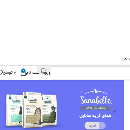
انین
0
ورود / ثبت نام
۰
تومان