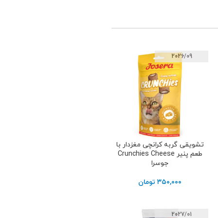
2026/09
تشویقی گربه کرانچی مغزدار با
افزودن به سبد خرید
طعم پنیر Crunchies Cheese
جوسرا
۳۵۰,۰۰۰
تومان
2027/01