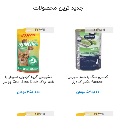
جدید ترین محصولات
2026/11
2028/01
کنسرو سگ با طعم سیرابی
تشویقی گربه کرانچی مغزدار با
افزودن به سبد خرید
افزودن به سبد خرید
Pansen دکتر کلادرز
طعم اردک Crunchies Duck جوسرا
۵۷۰,۰۰۰
تومان
۳۵۰,۰۰۰
تومان
2026/10
2026/10