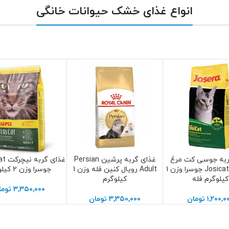
انواع غذای خشک حیوانات خانگی
ربه جوسی کت مرغ
غذای گربه پرشین Persian
غذای 
سبد خرید
افزودن به سبد خرید
افزودن به سبد خرید
Josicat Poultry جوسرا وزن 1
Adult رویال کنین فله وزن 1
جوسرا وزن 2 کیلوگرم
کیلوگرم فله
کیلوگرم
۳,۳۵۰,۰۰۰
توما
۱,۲۰۰,۰
تومان
۳,۳۵۰,۰۰۰
تومان