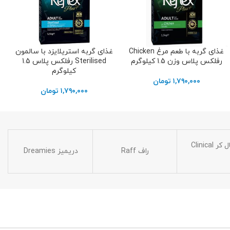
غذای گربه با طعم مرغ Chicken
غذای گربه استریلایزد با سالمون
افزودن به سبد خرید
افزودن به سبد خرید
رفلکس پلاس وزن 1.5 کیلوگرم
Sterilised رفلکس پلاس 1.5
کیلوگرم
۱,۷۹۰,۰۰۰
تومان
۱,۷۹۰,۰۰۰
تومان
کلینیکال کر Clinical
راف Raff
دریمیز Dreamies