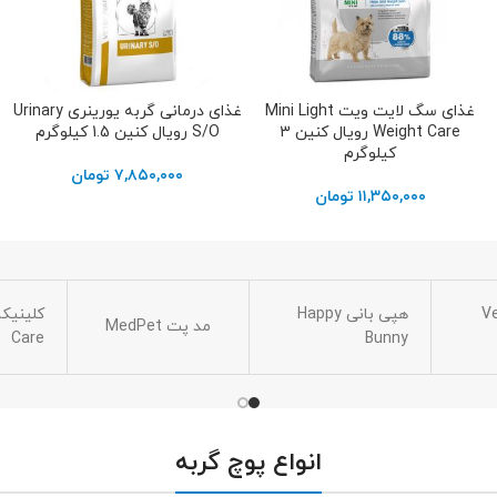
غذای سگ لایت ویت Mini Light
غذای درمانی گربه یورینری Urinary
افزودن به سبد خرید
افزودن به سبد خرید
Weight Care رویال کنین 3
S/O رویال کنین 1.5 کیلوگرم
کیلوگرم
۷,۸۵۰,۰۰۰
تومان
۱۱,۳۵۰,۰۰۰
تومان
Vers
هپی بانی Happy
مد پت MedPet
Care
Bunny
انواع پوچ گربه