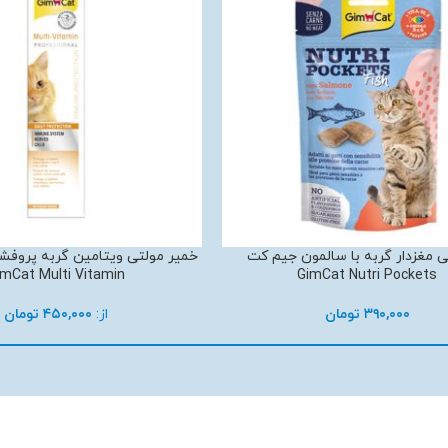
گ –
خمیر مکمل بچه گربه جیم کت – GimCat Kitten
تشویقی م
افزودن به سبد خرید
افزودن به سبد
s
Paste
۱,۱۰۰,۰۰۰
تومان