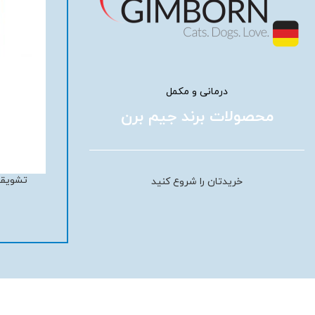
درمانی و مکمل
محصولات برند جیم برن
خمیر بیوتین گربه با پنیر جیم کت – GimCat
کنسرو سگ با مرغ و گوشت بره جیم دا
انتخاب گزینه ها
خریدتان را شروع کنید
GimDog Chicken & Lamb
Cheese Biot
۱,۱۰۰,
تومان
۱۲۵,۰۰۰
تومان