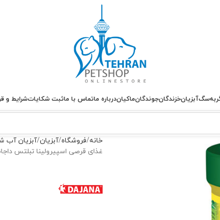
ربه
سگ
آبزیان
خزندگان
جوندگان
ماکیان
درباره ما
تماس با ما
ثبت شکایات
شرایط و قو
خانه
فروشگاه
آبزیان
آبزیان آب ش
غذای قرصی اسپیرولینا تبلتس داجانا – A Spirulina Tablets