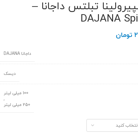
رولینا تبلتس داجانا –
DAJANA Spir
۲
تومان
داجانا DAJANA
دیسک
100 میلی لیتر
,
250 میلی لیتر