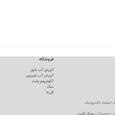
فروشگاه
آبزیان آب شور
آبزیان آب شیرین
آکواریوم پلنت
سگ
گربه
د اعتماد الکترونیک
نی محصولات
رویال کنین