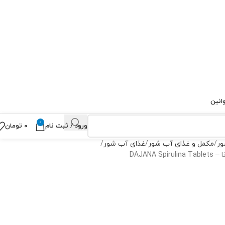
انین
0
ورود / ثبت نام
۰
تومان
ور
مکمل و غذای آب شور
غذای آب شور
DAJAN