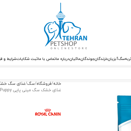
ربه
سگ
آبزیان
خزندگان
جوندگان
ماکیان
درباره ما
تماس با ما
ثبت شکایات
شرایط و قو
خانه
فروشگاه
سگ
غذای سگ خش
غذای خشک سگ مینی پاپی Mini Puppy رویال کنین وزن 800 گرم