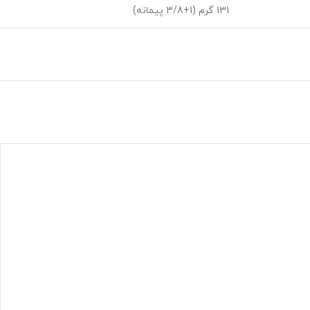
131 گرم (1+3/8 پیمانه)