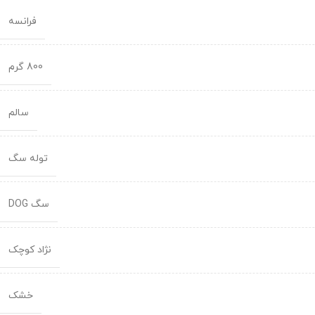
فرانسه
800 گرم
سالم
توله سگ
سگ DOG
نژاد کوچک
خشک