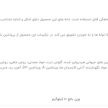
ی مینی پاپی رویال کنین برای توله سگ های نژاد کوچک که وزن بالغ آنها بین 1 تا 10 کیلوگرم می باشد تهیه شده است. این محصول در سنین 2 تا 10 ماهگی قابل استفاده است. دانه های این محصول دارای شکل و اندازه متناسب
عطر و طعم ویژه این غذا توله ها را به خوردن تشویق می کند. در ترکیبات این محصول از پروتئین با
ئین های حیوانی هیدرولیز شده، گلوتن ذرت، مواد معدنی، روغن ماهی، روغن
سویا، فروکتو الیگو ساکاریدها، عصاره مخمر (منبع بتاکاروتن)، عصاره گل همیشه بهار (منبع لوتئین)، مواد افزودنی، ویتامین ها، مواد معدنی، عصاره یوکا، مواد نگهدارنده، آنتی اکسیدان ها، ویتامین A، ویتامین D3، آهن، ید، مس،
وزن بالغ 10 کیلوگرم