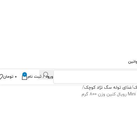
انین
0
ورود / ثبت نام
۰
تومان
ک
غذای توله سگ نژاد کوچک