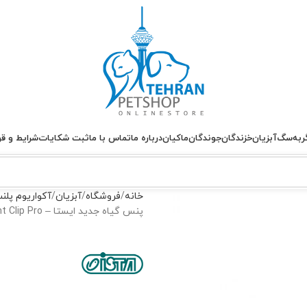
ربه
سگ
آبزیان
خزندگان
جوندگان
ماکیان
درباره ما
تماس با ما
ثبت شکایات
شرایط و قو
خانه
فروشگاه
آبزیان
آکواریوم پلن
پنس گیاه جدید ایستا – Ista Water Plant Clip Pro