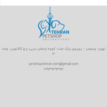
تهران- ولیعصر – روبروی پارک ملت- کوچه ارمغان غربی-برج کاکتوس- واحد
3
petshoptehran.com@gmail.com
09939393912