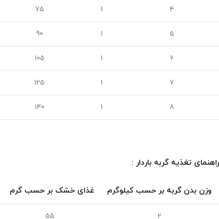
75
1
4
90
1
5
105
1
6
125
1
7
140
1
8
راهنمای تغذیه گربه باردار
:
وزن بدن گربه بر حسب کیلوگرم
غذای خشک بر حسب گرم
55
2