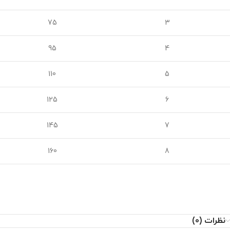
75
3
95
4
110
5
125
6
145
7
160
8
نظرات (0)