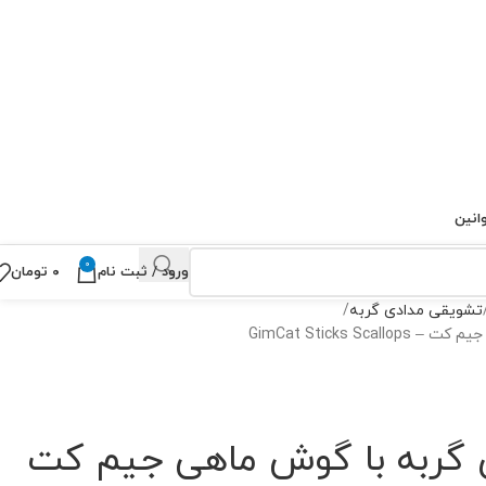
انین
0
ورود / ثبت نام
۰
تومان
تشویقی مدادی گربه
GimCat Sticks S
 گربه با گوش ماهی جیم کت