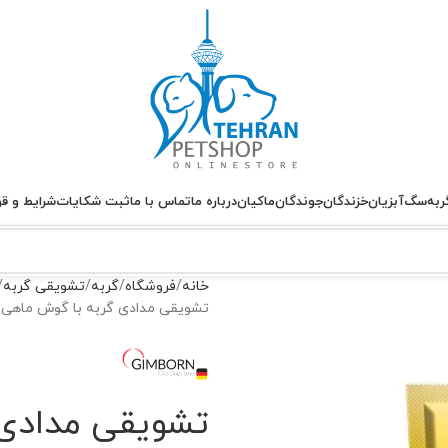
ربه
سگ
آبزیان
خزندگان
جوندگان
ماکیان
درباره ما
تماس با ما
ثبت شکایات
شرایط و قو
خانه
فروشگاه
گربه
تشویقی گربه
تشویقی مدادی گربه با گوش ماهی جیم کت – callops
تشویقی مدادی