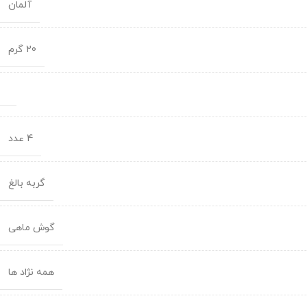
آلمان
20 گرم
4 عدد
گربه بالغ
گوش ماهی
همه نژاد ها