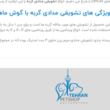
های GimCat را شرح می دهیم. انواع
تشویقی مدادی گربه
را می توانید از و
ویژگی های تشویقی مدادی گربه با گوش ما
این محصول از 
استفاده نشده است. انواع ویتامین ها از قبیل ویتامین های A ، D و E به میزان بالا در فرمولاسیون آن گنجانده شده است. به همین دلیل مصرفش برای سلامت پوست و مو و چشم بسیار مفید است.
بسته بندی تشویقی مدادی جیم برن حاوی 4 عدد استیک بوده که در مجموع 20 گرم وزن دارند. هضم آسان خوراک سبب می شود هیچ گونه فشاری به سیستم گوارشی وارد نشود.