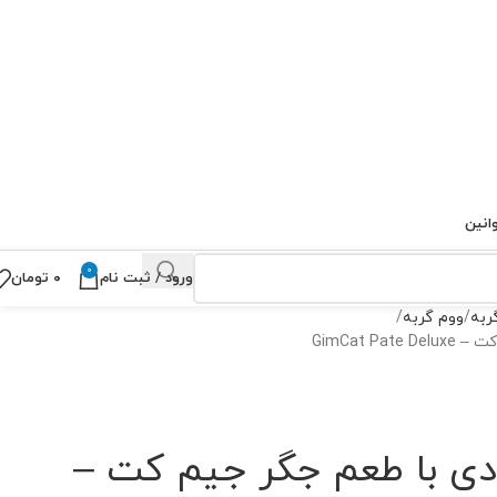
انین
0
ورود / ثبت نام
۰
تومان
ربه
ووم گربه
گربه 3 عددی با طعم جگر جیم کت –