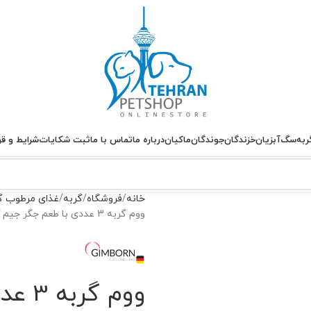
ربه
سگ
آبزیان
خزندگان
جوندگان
ماکیان
درباره ما
تماس با ما
ثبت شکایات
شرایط و قو
خانه
فروشگاه
گربه
غذای مرطوب گ
ووم گربه 3 عددی با طعم جگر جیم کت – GimCat Pate Deluxe
ووم 