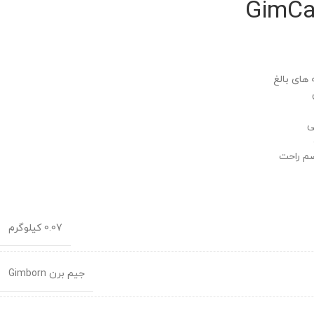
GimCa
های بالغ
ی
ضم راحت
0.07 کیلوگرم
جیم برن Gimborn