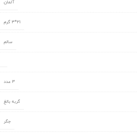
آلمان
21*3 گرم
سالم
3 عدد
گربه بالغ
جگر