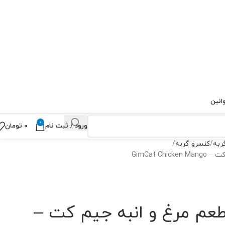
انین
0
ورود / ثبت نام
۰
تومان
ربه
کنسرو گربه
GimCat C
طعم مرغ و انبه جیم کت –