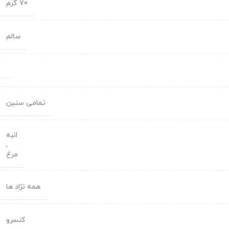
70 گرم
سالم
تمامی سنین
انبه
,
مرغ
همه نژاد ها
کنسرو