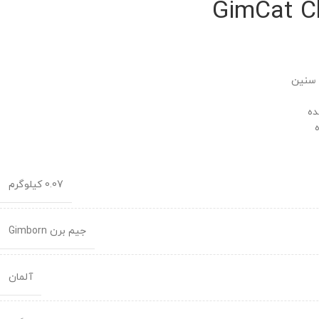
GimCat C
 سنین
ده
0.07 کیلوگرم
جیم برن Gimborn
آلمان