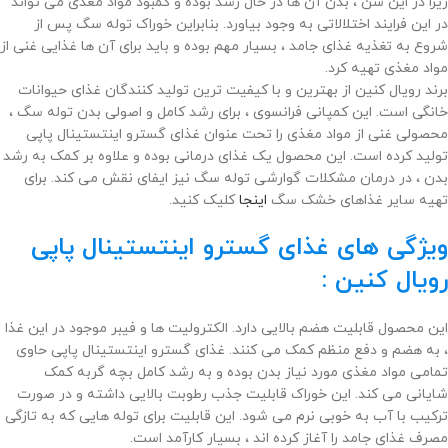
زیرا در این سن ، بدن آن ها در حال رشد بوده و کمبود مواد مغذی می تواند
در این فرایند اختلالاتی به وجود بیاورد. بنابراین خوراک توله سگ پس از
شروع به تغذیه غذای جامد ، بسیار مهم بوده و باید برای آن ها غذایی غنی از
مواد مغذی تهیه کرد.
برند رویال کنین از بهترین و با کیفیت ترین تولید کنندگان غذای حیوانات
خانگی است. این کمپانی فرانسوی ، برای رشد کامل و اصولی بدن توله سگ ،
محصولی غنی از مواد مغذی را تحت عنوان غذای گسترو اینتستینال پاپی
تولید کرده است. این محصول یک غذای درمانی بوده و علاوه بر کمک به رشد
بدن ، در درمان مشکلات گوارشی توله سگ نیز ایفای نقش می کند. برای
تهیه سایر غذاهای خشک سگ
اینجا
کلیک کنید.
ویژگی های غذای گسترو اینتستینال پاپی
رویال کنین :
این محصول قابلیت هضم بالایی دارد. الکترولیت ها و فیبر موجود در این غذا
، به هضم و دفع منظم کمک می کنند. غذای گسترو اینتستینال پاپی حاوی
تمامی مواد مغذی مورد نیاز بدن بوده و به رشد کامل بچه گربه کمک
شایانی می کند. این خوراک قابلیت جذب رطوبت بالایی داشته و در صورت
ترکیب با آب به خوبی نرم می شود. این قابلیت برای توله هایی که به تازگی
مصرف غذای جامد را آغاز کرده اند ، بسیار کارآمد است.