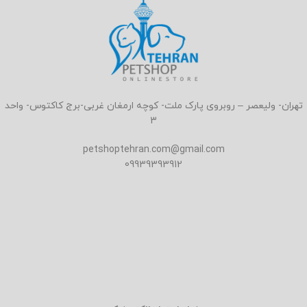
تهران- ولیعصر – روبروی پارک ملت- کوچه ارمغان غربی-برج کاکتوس- واحد
3
petshoptehran.com@gmail.com
09939393912