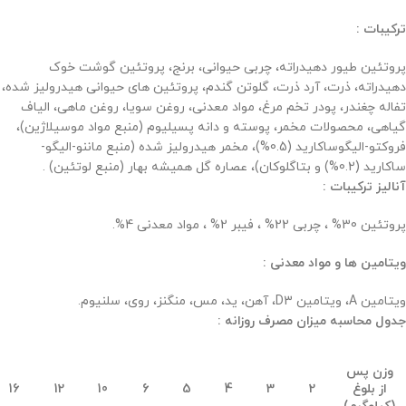
ترکیبات :
پروتئین طیور دهیدراته، چربی حیوانی، برنج، پروتئین گوشت خوک
دهیدراته، ذرت، آرد ذرت، گلوتن گندم، پروتئین های حیوانی هیدرولیز شده،
تفاله چغندر، پودر تخم مرغ، مواد معدنی، روغن سویا، روغن ماهی، الیاف
گیاهی، محصولات مخمر، پوسته و دانه پسیلیوم (منبع مواد موسیلاژین)،
فروکتو-الیگوساکارید (0.5%)، مخمر هیدرولیز شده (منبع ماننو-الیگو-
ساکارید (0.2%) و بتاگلوکان)، عصاره گل همیشه بهار (منبع لوتئین) .
آنالیز ترکیبات :
پروتئین 30% ، چربی 22% ، فیبر 2% ، مواد معدنی 4%.
ویتامین ها و مواد معدنی :
ویتامین A، ویتامین D3، آهن، ید، مس، منگنز، روی، سلنیوم.
جدول محاسبه میزان مصرف روزانه :
وزن پس
از بلوغ
2
3
4
5
6
10
12
16