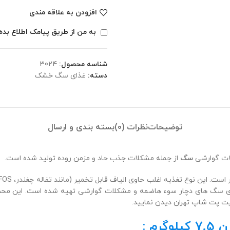
افزودن به علاقه مندی
به من از طریق پیامک اطلاع بده
شناسه محصول:
3024
دسته:
غذای سگ خشک
توضیحات
نظرات (0)
بسته بندی و ارسال
ات گوارشی
سگ
از جمله مشکلات جذب حاد و مزمن روده تولید شده است.
ر است. این نوع تغذیه اغلب حاوی الیاف قابل تخمیر
(مانند تفاله چغندر، FOS) است تا سیستم گوارش بتواند به خوبی کار کند
 برای سگ های دچار سوء هاضمه و مشکلات گوارشی تهیه شده است. این محص
ت پت شاپ تهران دیدن نمایید.
م :