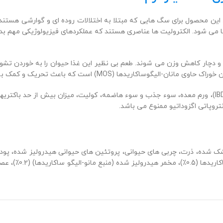
 این محصول برای سگ هایی که مبتلا به اختلالات روده ای و گوارشی هستند 
ا
می شود. الکترولیت ها عناصری هستند که عملکردهای فیزیولوژیکی مهم بدن 
و دچار کاهش وزن می شوند. طعم بی نظیر این غذا حیوان را به خوردن ت
ن خوراک حاوی
مانان-الیگوساکاریدها (MOS) است که باعث تحریک و کمک به سیستم ایمنی روده (IgA) برای خنثی کردن باکتری‌های بیماری‌زا می‌شود.
ورم معده
، سوء جذب و سوء هاضمه،
تروپاتی اگزوداتیو
ممنوع می باشد.
 شده، ذرت، چربی های حیوانی، پروتئین های حیوانی هیدرولیز شده، پودر ت