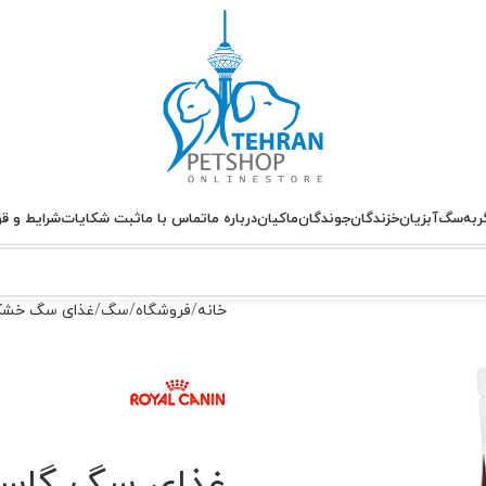
ربه
سگ
آبزیان
خزندگان
جوندگان
ماکیان
درباره ما
تماس با ما
ثبت شکایات
شرایط و قو
خانه
فروشگاه
سگ
غذای سگ خش