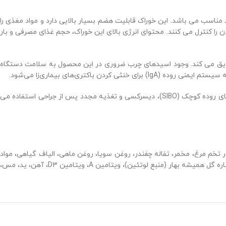
مناسب می باشد. این خوراک قابلیت هضم بسیار بالایی دارد و مواد مغذی را
را کنترل می کنند. محتوای انرژی بالای این خوراک، حجم غذای مصرفی و بار
شویق می کند. وجود اسیدهای چرب ضروری در این محصول به سلامت دستگاه
کولیت، میزان بیش از حد باکتریهای روده کوچک (SIBO)، دیسرکسی و تغذیه مجدد پس از جراحی استفاده می
خم مرغ، مخمر، تفاله چغندر، روغن سویا، روغن ماهی، الیاف گیاهی، مواد
مواد موسیلاژین)، فروکتو الیگوساکاریدها (0.5٪)، مخمر هیدرولیز شده (منبع مانو-الیگو ساکاریدها) (0.2٪)، عصاره گل همیشه بهار (منبع لوتئین)، ویتامین A، ویتامین D3، آهن، ید، مس،