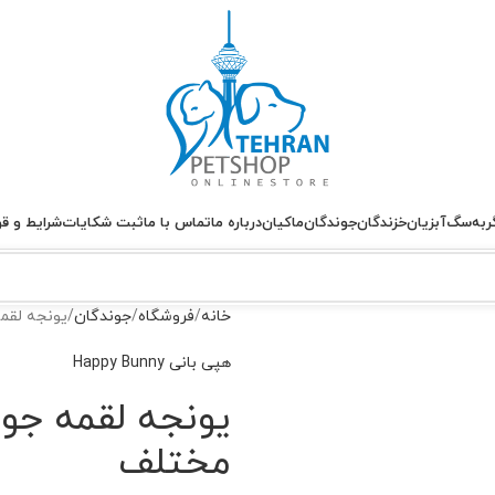
ربه
سگ
آبزیان
خزندگان
جوندگان
ماکیان
درباره ما
تماس با ما
ثبت شکایات
شرایط و قو
خانه
فروشگاه
جوندگان
یونجه لقم
هپی بانی Happy Bunny
یونجه لقمه جو
مختلف