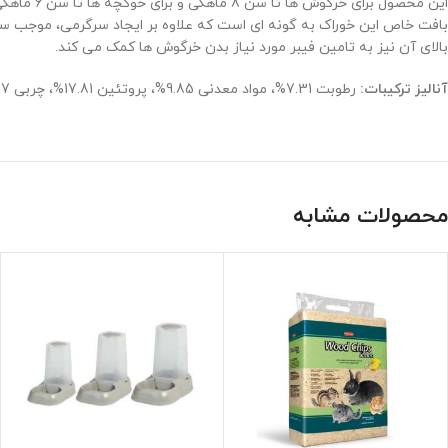
این محصو
بافت خاص این خوراک به گونه ای است که علاوه بر ایجاد سرگرمی، موجب س
بالای آن نیز به تامین فیبر مورد نیاز بدن خرگوش ها کمک می کند.
آنالیز ترکیبات:
رطوبت 7.31%، مواد معدنی 9.85%، پروتئین 17.81%، چربی 1.87%، فیبر 19.16%، کلسیم 1.75%، فسفر 0.34%.
محصولات مشابه