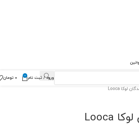
انین
0
ورود / ثبت نام
۰
تومان
ن لوکا Looca
 Looca