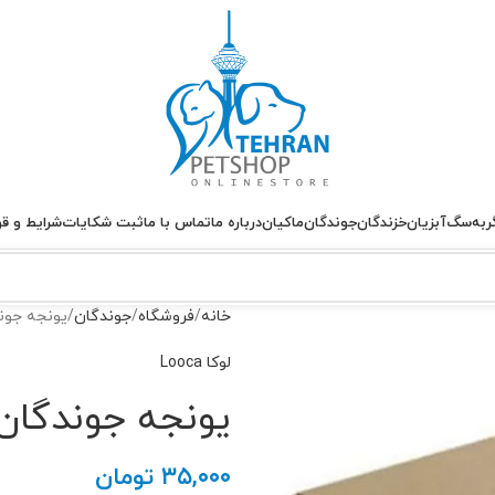
ربه
سگ
آبزیان
خزندگان
جوندگان
ماکیان
درباره ما
تماس با ما
ثبت شکایات
شرایط و قو
خانه
فروشگاه
جوندگان
یونجه جوندگا
لوکا Looca
یونجه جوندگان لوکا
۳۵,۰۰۰
تومان