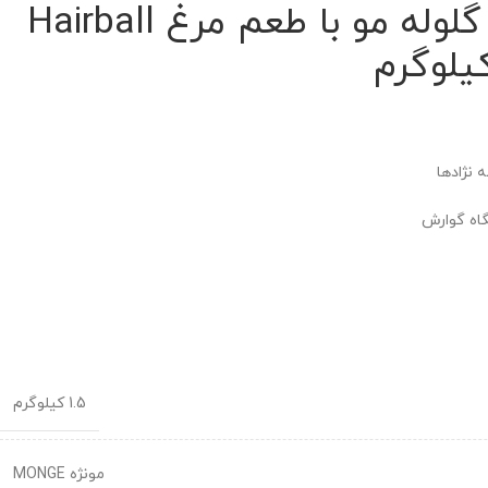
غذای گربه ضد گلوله مو با طعم مرغ Hairball
 نژادها
اه گوارش
1.5 کیلوگرم
مونژه MONGE