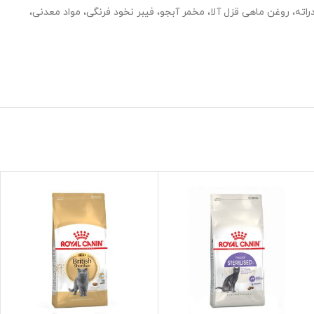
ته، روغن ماهی قزل آلا، مخمر آبجو، فیبر نخود فرنگی، مواد معدنی،