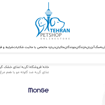
ربه
سگ
آبزیان
خزندگان
جوندگان
ماکیان
درباره ما
تماس با ما
ثبت شکایات
شرایط و قو
خانه
فروشگاه
گربه
غذای خشک گر
غذای گربه ضد گلوله مو با طعم مرغ Hairball مونژه وزن 1.5 کیلوگر