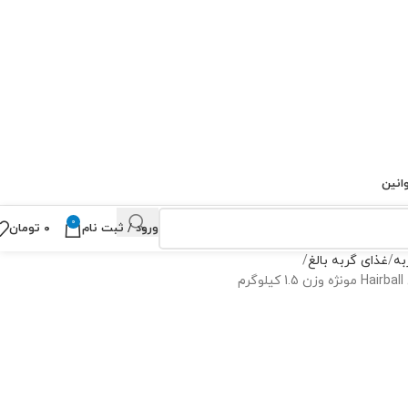
انین
0
ورود / ثبت نام
۰
تومان
به
غذای گربه بالغ
م