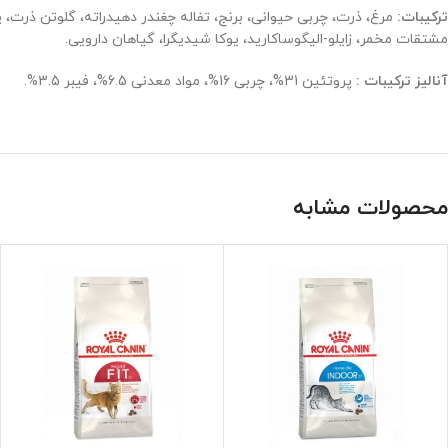
ترکیبات:
مرغ، ذرت، چربی حیوانی، برنج، تفاله چغندر دهیدراته، گلوتن ذرت، 
مشتقات مخمر، زایلو-الیگوساکارید، یوکا شیدیگرا، گیاهان دارویی.
آنالیز ترکیبات :
پروتئین 31%، چربی 16%، مواد معدنی 6.5%، فیبر 3.5%.
محصولات مشابه