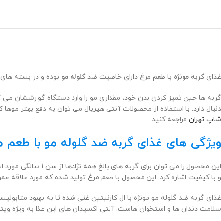
غذای
گربه
مونژه
با طعم مرغ دارای خاصیت ضد
گلوله مو
بوده و در بسته های با وزن 1.5 کیلوگرم عرضه می شود. این محصول حا
گربه ها حین تمیز کردن بدن خود، مقداری مو را وارد دستگاه گوارششان می کن
دنبال دارد. با استفاده از محصولات آنتی هیربال می توان به دفع بهتر موها
شاپ تهران
مراجعه کنید.
ویژگی های غذای گربه ضد گلوله مو با طعم مرغ Hairball مونژه وزن 1.5 کیل
این محصول را می توا
و با کیفیت اشاره کرد. این محصول با طعم مرغ تولید شده که مورد علاقه عمو
غذای گربه ضد گلوله مو مونژه با ال کارنیتین غنی شده تا به بهبود متابول
سلامت دندان ها و استخوان هاست. آنتی اکسیدان های این غذا به ویژه ویت