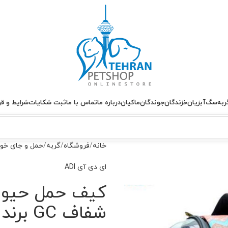
ربه
سگ
آبزیان
خزندگان
جوندگان
ماکیان
درباره ما
تماس با ما
ثبت شکایات
شرایط و قو
خانه
فروشگاه
گربه
حمل و جای خوا
ای دی آی ADI
کیف حمل حیوان
شفاف GC برند ADI