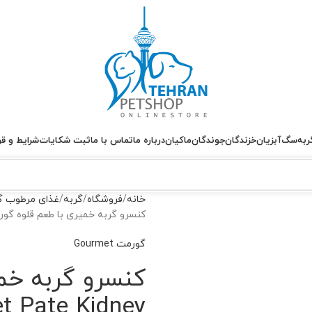
ربه
سگ
آبزیان
خزندگان
جوندگان
ماکیان
درباره ما
تماس با ما
ثبت شکایات
شرایط و قو
خانه
فروشگاه
گربه
غذای مرطوب گ
کنسرو گربه خمیری با طعم قلوه گورمت et Pate Kidney
گورمت Gourmet
کنسرو گربه خم
t Pate Kidney