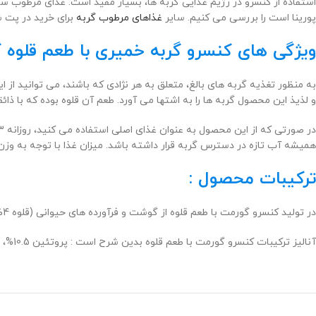
استفاده از کنسرو در رژیم غذایی گربه ها، بسیار مفید است. غذای مرطوب س
پورینا است را بررسی می کنیم. سایر
غذاهای مرطوب گربه
برای خرید در پت 
ویژگی های کنسرو گربه خمیری با طعم قلوه 
به منظور تغذیه گربه های بالغ، متعلق به هر نژادی که باشند، می توانید از ا
و لذیذ این محصول گربه ها را به اشتها می آورد. طعم آن قلوه بوده که با ذائ
همیشه آب تازه در دسترس گربه قرار داشته باشد. میزان غذا با توجه به وز
ترکیبات محصول :
در تولید کنسرو گورمت با طعم قلوه از
گوشت و فرآورده های حیوانی (قلوه 4%)، مواد معدنی، محصولات جانبی گیاهی، قندهای مختلف
آنالیز ترکیبات کنسرو گورمت با طعم قلوه بدین شرح است : پروتئین 10.5%، چربی 7%، فیبر 0.05%، مواد معدنی 3.2%، رطوبت 77%.