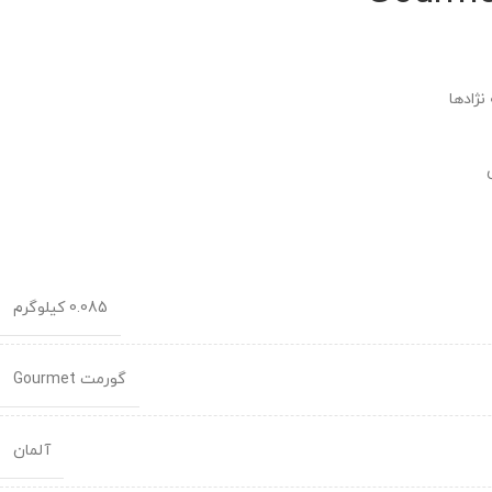
ژادها
0.085 کیلوگرم
گورمت Gourmet
آلمان