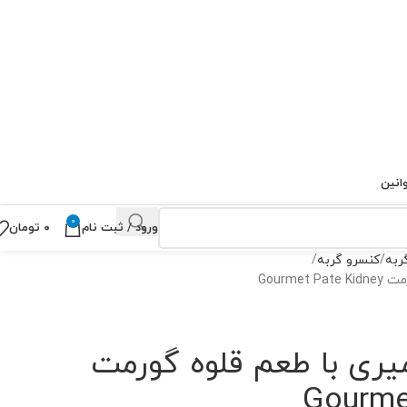
انین
0
ورود / ثبت نام
۰
تومان
ربه
کنسرو گربه
Gourm
یری با طعم قلوه گورمت
Gourme