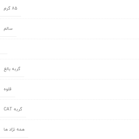
85 گرم
سالم
گربه بالغ
قلوه
گربه CAT
همه نژاد ها