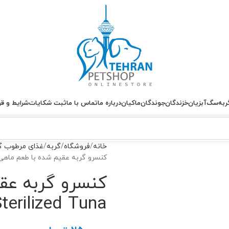
ربه
سگ
آبزیان
خزندگان
جوندگان
ماکیان
درباره ما
تماس با ما
ثبت شکایات
شرایط و قو
خانه
فروشگاه
گربه
غذای مرطوب گ
کنسرو گربه عقیم شده با طعم ماهی تن Sterilized Tuna 
کنسرو گربه عق
Sterilized Tuna جیم ک