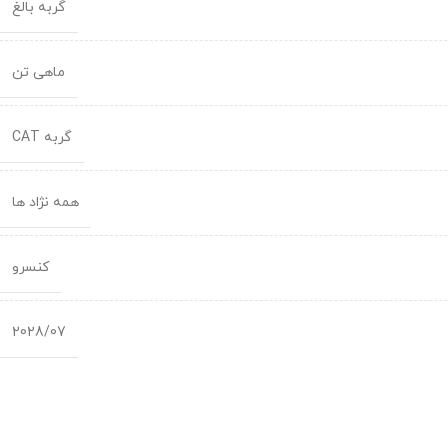
گربه بالغ
ماهی تن
گربه CAT
همه نژاد ها
کنسرو
2028/07