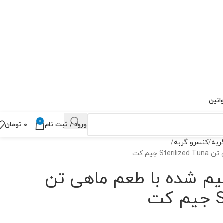
انین
0
ورود / ثبت نام
۰
تومان
ربه
کنسرو گربه
جیم کت
یم شده با طعم ماهی تن
ت