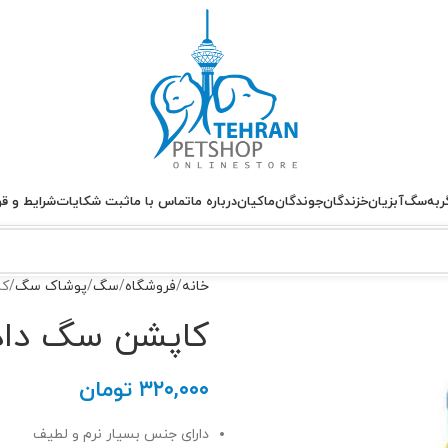
ربه
سگ
آبزیان
خزندگان
جوندگان
ماکیان
درباره ما
تماس با ما
ثبت شکایات
شرایط و قو
خانه
فروشگاه
سگ
پوشاک سگ
کا
کاپشن سگ داداگو ب
۳۲۰,۰۰۰
تومان
دارای جنس بسیار نرم و لطیف