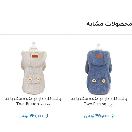
از:
۴۲۰,۰۰۰
تومان
از:
۴۲۰,۰۰۰
تومان
نما
تهران- ولیعصر – روبروی پارک ملت- کوچه ارمغان
غربی-برج کاکتوس- واحد 3
پشتیبا
petshoptehran.com@gmail.com
پشتی
09939393912