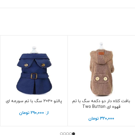
از:
۲۹۰,۰۰۰
تومان
۳۲۰,۰۰۰
تومان
فروشگاه
آبزیان آب شور
آبزیان آب شیرین
آکواریوم پلنت
سگ
گربه
د اعتماد الکترونیک
نی محصولات
رویال کنین
بانی محصولات
جوسرا