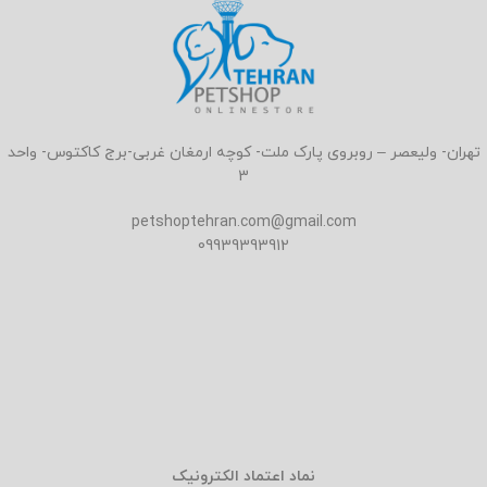
تهران- ولیعصر – روبروی پارک ملت- کوچه ارمغان غربی-برج کاکتوس- واحد
3
petshoptehran.com@gmail.com
09939393912
نماد اعتماد الکترونیک