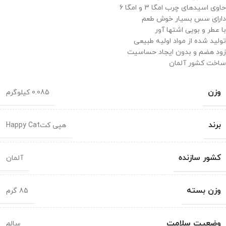
حاوی اسیدهای چرب امگا 3 و امگا 6
دارای سس بسیار خوش طعم
با عطر و بویی اشتها آور
تولید شده از مواد اولیه طبیعی
زود هضم و بدون ایجاد حساسیت
ساخت کشور آلمان
وزن
0.085 کیلوگرم
برند
هپی کتHappy Cat
کشور سازنده
آلمان
وزن بسته
85 گرم
وضعیت سلامت
سالم