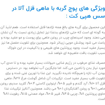
ویژگی های پوچ گربه با ماهی قزل آلا در
سس هپی کت :
این محصول برای گربه های بالغ همه نژادها قابل استفاده است. طعم لذیذ آن
به گونه ای است که حتی نژادهای بدغذا نیز تمایل زیادی نسبت به آن نشان
می دهند. وجود اسیدهای چرب در روغن ماهی برای پوست و مو مفید بوده و
باعث می شود پوشش مویی زیباتر شود. همچنین برای تقویت مفصل ها نیز
بسیار مفید است. وجود پروتئین های طبیعی و با کیفیت در این خوراک
سبب تقویت بافت ماهیچه ای خواهد شد.
مصرف غذای مرطوب در رژیم غذایی حیوانات بسیار مفید بوده و تا حدی آب
مورد نیاز بدن را تامین می کند. اما جایگزین آب نخواهد بود. در دسترس
بودن آب تازه را هیچگاه نادیده نگیرید. این غذا با تورین غنی شده و برای
تقویت قلب بسیار مفید است. ترکیبات آن شامل گوشت مرغ 27%، ماهی
قزل آلا 10%، آرد گندم و فیبر 0.5%، اینولین کاسنی 0.4%، کلرید سدیم، روغن
ماهی 0.1% و روغن آفتابگردان 0.1% می باشد. همچنین آنالیز ترکیبات غذا
حاوی پروتئین 8%، چربی 4.5%، فیبر 0.5%، مواد معدنی 1.5%، رطوبت 81%
است.