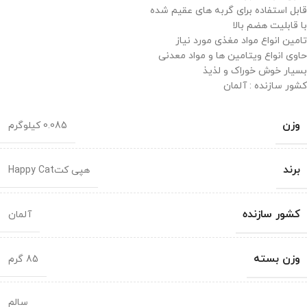
قابل استفاده برای گربه های عقیم شده
با قابلیت هضم بالا
تامین انواع مواد مغذی مورد نیاز
حاوی انواع ویتامین ها و مواد معدنی
بسیار خوش خوراک و لذیذ
کشور سازنده : آلمان
وزن
0.085 کیلوگرم
برند
هپی کتHappy Cat
کشور سازنده
آلمان
وزن بسته
85 گرم
سالم