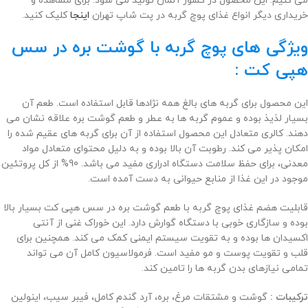
می کنیم. این محصول در کشور آلمان تولید می شود. برای مشاهده و
خریداری دیگر انواع غذای پوچ گربه در پت شاپ تهران
اینجا
کلیک کنید.
ویژگی های پوچ گربه با گوشت بره در سس
هپی کت :
این محصول برای گربه های بالغ همه نژادها قابل استفاده است. طعم آن
بسیار لذیذ بوده و عموم گربه ها به عطر و طعم گوشت بره علاقه نشان می
دهند. کالری متعادل این محصول استفاده از آن برای گربه های عقیم شده را
امکان پذیر می کند. رطوبت آن بالا بوده و به دلیل محتوای متعادل مواد
معدنی، برای حفظ سلامت دستگاه ادراری مفید می باشد. 90% از کل پروتئین
موجود در این غذا از منابع حیوانی به دست آمده است.
قابلیت هضم غذای پوچ گربه با طعم گوشت بره در سس هپی کت بسیار بالا
بوده و سازگاری خوبی با دستگاه گوارش دارد. این خوراک غنی از آنتی
اکسیدان ها بوده و به تقویت سیستم ایمنی کمک می کند. همچنین برای
قلب و تقویت پوست و مو مفید است. فرمولاسیون کامل آن می تواند
تمامی نیازهای بدن گربه ها را تامین کند.
ترکیبات :
گوشت و مشتقات مرغ، بره، آرد گندم کامل، فیبر سیب، اینولین