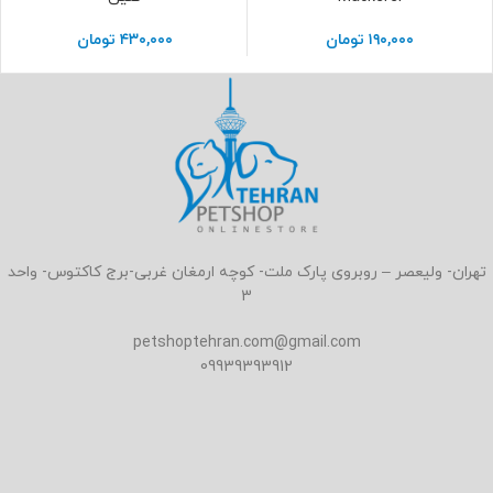
۱۹۰,۰۰۰
تومان
۴۳۰,۰۰۰
تومان
تهران- ولیعصر – روبروی پارک ملت- کوچه ارمغان غربی-برج کاکتوس- واحد
3
petshoptehran.com@gmail.com
09939393912