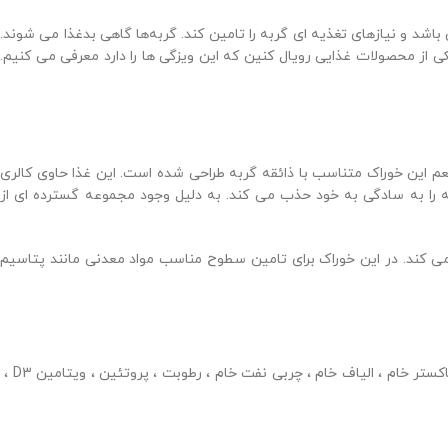
اشد و نیازهای تغذیه ای گربه را تامین کند.
گربه‌ها گاهی بدغذا می شوند.
کی از محصولات غذایی رویال کنین که این ویزگی ها را دارد معرفی می کنیم.
این غذا حاوی کالری
را به سادگی به خود حذب می کند. به دلیل وجود مجموعه گسترده ای از
 کند. در این خوراک برای تامین سطوح مناسب مواد معدنی مانند پتاسیم
غذای گربه اینستینکتیو ژله ای حاوی گوشت و مشتقات حیوانی ، عصاره پروتئین گیاهی ، مشتقات گیاهی ، روغن ها و چربی ها ، مواد معدنی ، قند ، خاکستر خام ، الیاف خام ، چربی نفت خام ، رطوبت ، پروتئین ، ویتامین D3 ،