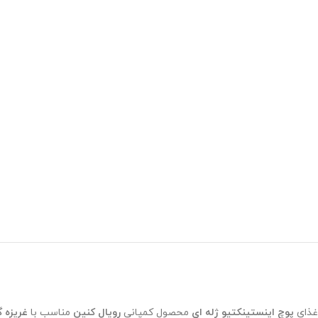
غذای
پوچ اینستینکتیو ژله ای
محصول کمپانی
رویال کنین
مناسب با
غریزه گ