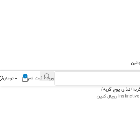
انین
0
ورود / ثبت نام
۰
تومان
ربه
غذای پوچ گربه