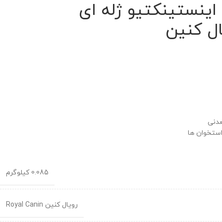
اینستینکتیو ژله ای
عدنی
ستخوان ها
0.085 کیلوگرم
رویال کنین Royal Canin