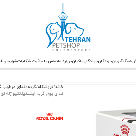
ربه
سگ
آبزیان
خزندگان
جوندگان
ماکیان
درباره ما
تماس با ما
ثبت شکایات
شرایط و قو
خانه
فروشگاه
گربه
غذای مرطوب گ
غذای پوچ گربه اینستینکتیو ژله ای Instinctive رویال کنین