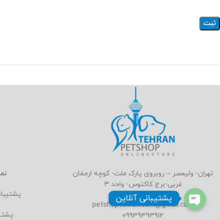
نما
تهران- ولیعصر – روبروی پارک ملت- کوچه ارمغان
غربی-برج کاکتوس- واحد 3
پشتیبا
پشتیبانی آنلاین
petshoptehran.com@gmail.com
پشتی
09939393912