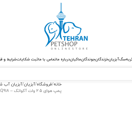
ربه
سگ
آبزیان
خزندگان
جوندگان
ماکیان
درباره ما
تماس با ما
ثبت شکایات
شرایط و قو
خانه
فروشگاه
آبزیان
آبزیان آب ش
پمپ هوای 2.5 وات آکواتک – Aquatec AQ918