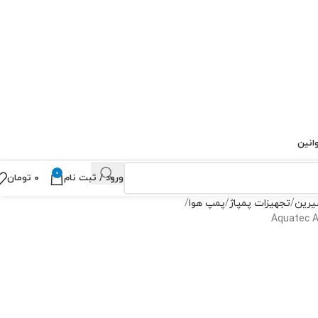
انین
0
ورود / ثبت نام
۰
تومان
یرین
تجهیزات پمپاژ
پمپ هوا