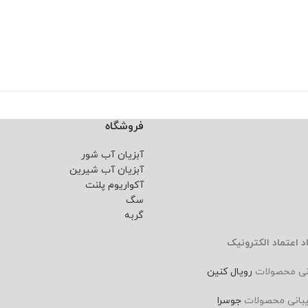
فروشگاه
آبزیان آب شور
آبزیان آب شیرین
آکواریوم پلنت
سگ
گربه
د اعتماد الکترونیک
نی محصولات
رویال کنین
بانی محصولات
جوسرا