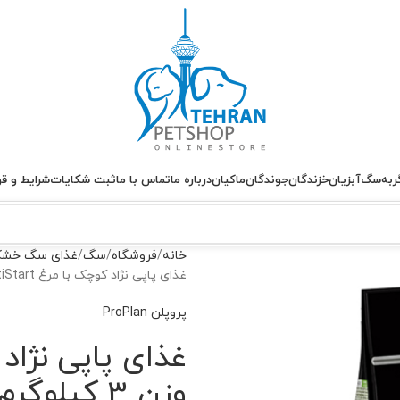
ربه
سگ
آبزیان
خزندگان
جوندگان
ماکیان
درباره ما
تماس با ما
ثبت شکایات
شرایط و قو
خانه
فروشگاه
سگ
غذای سگ خش
غذای پاپی نژاد کوچک با مرغ OptiStart پروپلن وزن 3 کیلوگرم
پروپلن ProPlan
وزن 3 کیلوگرم