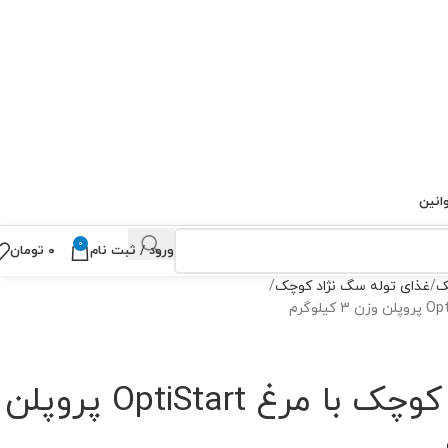
انین
0
ورود / ثبت نام
۰
تومان
ک
غذای توله سگ نژاد کوچک
غذای پاپی نژاد کوچک با مرغ OptiStart پروپلن