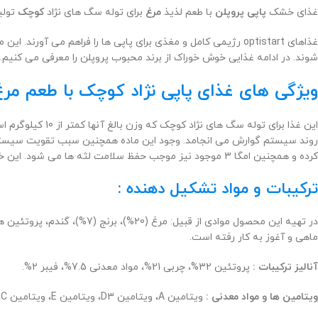
غذای خشک
پاپی
پروپلن
با طعم لذیذ
مرغ
برای توله سگ های نژاد
کوچک
تولی
غذاهای optistart رژیمی کامل و مغذی برای پاپی ها را فراهم 
شوند. در ادامه غذایی خوش خوراک از برند محبوب پروپلن را معرفی می کنیم
ویژگی های غذای پاپی نژاد کوچک با طعم مرغ 
این غذا برای ت
کرده و همچنین امگا 3 موجود نیز موجب حفظ سلامت لثه ها می شود. این خوراک برای سگ های باردار و شیرده نیز قابل استفاده می باشد.
ترکیبات و مواد تشکیل دهنده :
در تهیه این محصول موادی ا
ماهی و آغوز به کار رفته است.
آنالیز ترکیبات :
پروتئین 32%، چربی 21%، مواد معدنی 7.5%، فیبر 2%.
ویتامین ها و مواد معدنی :
ویتامین A، ویتامین D3، ویتامین E، ویتامین C، آهن، ید، مس، منگنز، روی.