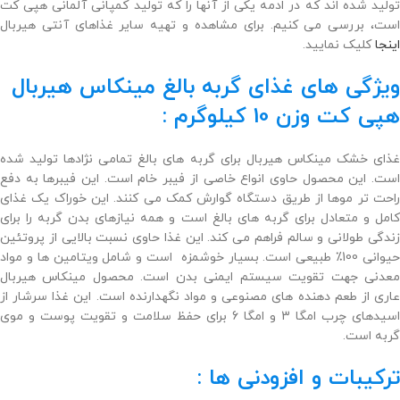
تولید شده اند که در ادمه یکی از آنها را که تولید کمپانی آلمانی هپی کت
است، بررسی می کنیم. برای مشاهده و تهیه سایر غذاهای آنتی هیربال
اینجا
کلیک نمایید.
ویژگی های غذای گربه بالغ مینکاس هیربال
هپی کت وزن 10 کیلوگرم :
غذای خشک مینکاس هیربال برای گربه های بالغ تمامی نژادها تولید شده
ست. این محصول حاوی انواع خاصی از فیبر خام است. این
فیبرها به دفع
احت تر موها از طریق دستگاه گوارش کمک می کنند.
این خوراک
یک
غذای
امل و
متعادل برای گربه های بالغ است و همه نیازهای بدن
گربه
را
برای
ندگی طولانی و سالم
فراهم می کند.
این غذا حاوی نسبت بالایی از پروتئین
یوانی
100٪ طبیعی
است.
بسیار خوشمزه است و شامل ویتامین ها و مواد
عدنی جهت تقویت سیستم ایمنی بدن است.
محصول مینکاس هیربال
اری از طعم دهنده های مصنوعی و مواد نگهدارنده است.
این غذا سرشار از
اسیدهای چرب امگا 3 و امگا 6 برای حفظ سلامت و تقویت پوست و موی
گربه است.
ترکیبات و افزودنی ها :