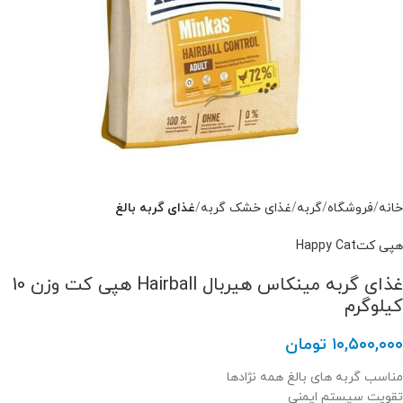
خانه
فروشگاه
گربه
غذای خشک گربه
غذای گربه بالغ
هپی کتHappy Cat
غذای گربه مینکاس هیربال Hairball هپی کت وزن 10
کیلوگرم
۱۰,۵۰۰,۰۰۰
تومان
مناسب گربه های بالغ همه نژادها
تقویت سیستم ایمنی