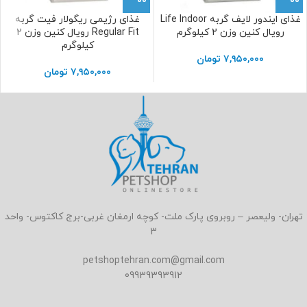
غذای ایندور لایف گربه Life Indoor
غذای رژیمی ریگولار فیت گربه
رویال کنین وزن 2 کیلوگرم
Regular Fit رویال کنین وزن 2
کیلوگرم
۷,۹۵۰,۰۰۰
تومان
۷,۹۵۰,۰۰۰
تومان
تهران- ولیعصر – روبروی پارک ملت- کوچه ارمغان غربی-برج کاکتوس- واحد
3
petshoptehran.com@gmail.com
09939393912