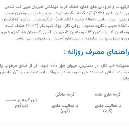
ترکیبات و افزودنی های غذای خشک گربه مینکاس هیربال هپی کت شامل
پروتئین طیور (32٪)، آرد گندم ، گندم، ذرت ، چربی طیور ، پروتئین سیب
زمینی ، پودر ماهی ، تفاله چغندر (فاقد قند) ، لیگنوسلولز ، روغن آفتابگردان
، تفاله سیب ، کلرید سدیم ، روغن کلزا ، یوکا شیدیگرا (0.04٪) خشک شده،
ویتامین A ، ویتامین D3، ویتامین E، تورین، آنتی اکسیدان ها، آهن، مس،
روی، منیزیوم، ید، سلنیوم و اسیدهای آمینه ال-متیونین می باشد.
راهنمای مصرف روزانه :
همیشه آب تازه در دسترس حیوان قرار داده شود. اگر از غذای مرطوب یا
تنقلات اضافی استفاده می شود، مقدار خوراک باید متناسب با آن کاهش
یابد.
گربه خارج خانه
گربه خانگی
وزن گربه بر حسب
کیلوگرم
با فعالیت عادی
با فعالیت عادی
(گرم)
(گرم)