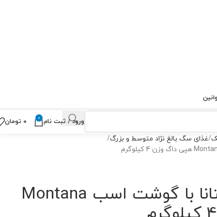
انین
0
ورود / ثبت نام
۰
تومان
ک
غذای سگ بالغ نژاد متوسط و بزرگ
غذای سگ مونتانا با گوشت اسب Montana