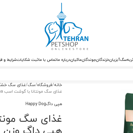
ربه
سگ
آبزیان
خزندگان
جوندگان
ماکیان
درباره ما
تماس با ما
ثبت شکایات
شرایط و قو
خانه
فروشگاه
سگ
غذای سگ خش
غذای سگ مونتانا با گوشت اسب Montana هپی داگ وزن 4 کیلوگرم
هپی داگHappy Dog
هپی داگ وزن 4 کیلوگرم