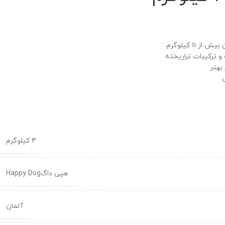
 11 کیلوگرم
 و ترکیبات تراریخته
بهتر
4 کیلوگرم
هپی داگHappy Dog
آلمان