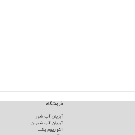
فروشگاه
آبزیان آب شور
آبزیان آب شیرین
آکواریوم پلنت