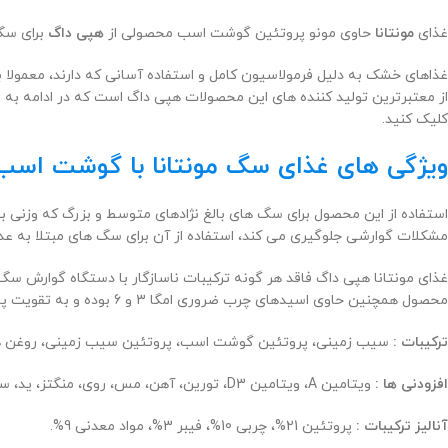
غذای
مونتانا
حاوی مونو پروتئین گوشت اسب محصولی از
هپی داگ
برای سگ
غذاهای خشک به دلیل فرمولاسیون کامل و استفاده آسانی که دارند، معمولا ب
از معتبرترین تولید کننده های این محصولات هپی داگ است که در ادامه به
کلیک کنید.
ویژگی های غذای سگ مونتانا با گوشت اسب Montana هپی داگ وزن 4 کیلوگرم
مشکلات گوارشی جلوگیری می کند، استفاده از آن برای سگ های مبتلا به عد
غذای مونتانا هپی داگ فاقد هر گونه ترکیبات ناسازگار با دستگاه گوارش سگ 
محصول همچنین حاوی اسیدهای چرب ضروری امگا 3 و 6 بوده و به تقویت پوست و مو کمک می کند. طعم آن بسیار لذیذ است.
ترکیبات :
سیب زمینی، پروتئین گوشت اسب، پروتئین سیب زمینی، روغن ها و چ
افزودنی ها :
ویتامین A، ویتامین D3، تورین، آهن، مس، روی، منگتز، ید، سلنیوم، دی ال متیونین، آنتی اکسیدان ها.
آنالیز ترکیبات :
پروتئین 21%، چربی 10%، فیبر 3%، مواد معدنی 9%.