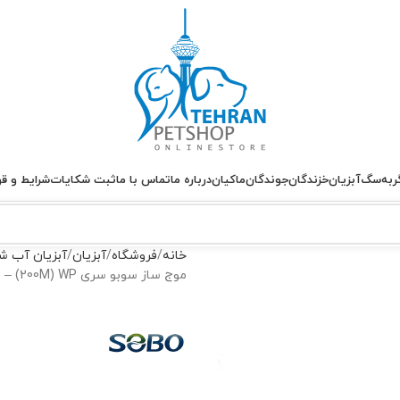
ربه
سگ
آبزیان
خزندگان
جوندگان
ماکیان
درباره ما
تماس با ما
ثبت شکایات
شرایط و قو
خانه
فروشگاه
آبزیان
آبزیان آب ش
موج ساز سوبو سری SOBO Super Wave Pump – (200M) WP