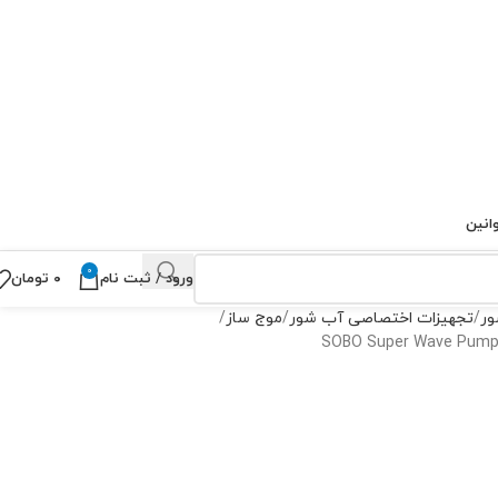
انین
0
ورود / ثبت نام
۰
تومان
ور
تجهیزات اختصاصی آب شور
موج ساز