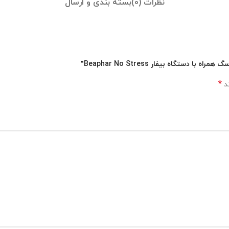
نظرات (0)
بسته بندی و ارسال
گاه بیفار Beaphar No Stress”
*
ند