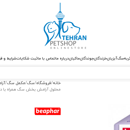
ربه
سگ
آبزیان
خزندگان
جوندگان
ماکیان
درباره ما
تماس با ما
ثبت شکایات
شرایط و قو
خانه
فروشگاه
سگ
مکمل سگ
آرا
محلول آرامش بخش سگ همراه با دستگاه بیفار ss