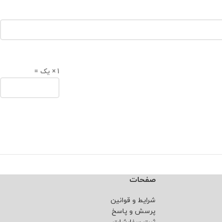
1 × یک =
صفحات
شرایط و قوانین
پرسش و پاسخ