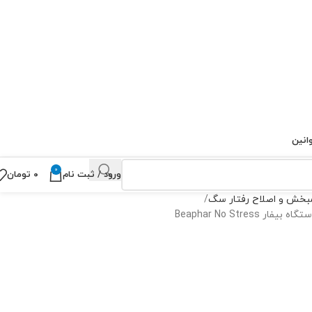
انین
0
ورود / ثبت نام
۰
تومان
مبخش و اصلاح رفتار سگ
Beaphar No Stre