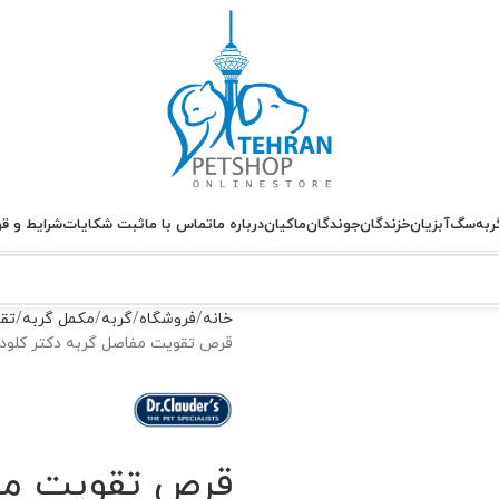
ربه
سگ
آبزیان
خزندگان
جوندگان
ماکیان
درباره ما
تماس با ما
ثبت شکایات
شرایط و قو
خانه
فروشگاه
گربه
مکمل گربه
تق
قرص تقویت مفاصل گربه دکتر کلودرز lauder’s Mobil & Fit
قرص تقویت مفا