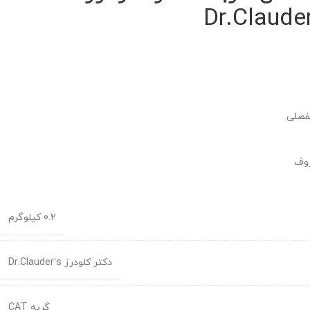
Dr.Clauder
فصلی
روف
0.2 کیلوگرم
دکتر کلودرز Dr.Clauder’s
گربه CAT