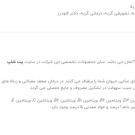
به
، تشویقی گربه، درمانی گربه، دکتر کلودرز
ز آلمان می باشد. سایر محصولات تخصصی این شرکت در سایت
پت شاپ
 کمبودهای غذایی حیوان شما را برطرف می کنند. در درمان ضعف عضلانی و رباط های
حصول سبب سهولت در تشکیل غضروف و مایع مفصلی می گردد.
این قرص حاوی ژلاتین هیدرولیز شده، پنیر، پودر شیر بدون چربی، پودر آب پنیر، مخمر، نشاسته سیب زمینی، کربنات کلسیم، فسفات دی کلسیم، ویتامین D3، ویتامین B6، ویتامین B1، ویتامین B2، ویتامین C، ویتامین E،