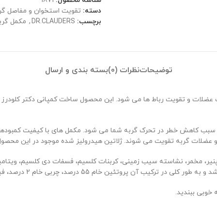
شناسه محصول:
1871
دسته:
تقویت استخوان و مفاصل گر
برچسب:
DR.CLAUDERS
,
مکمل گربه
توضیحات
نظرات (0)
بسته بندی و ارسال
 عضلات و تقویت رباط ها می شود. این محصول ساخت کمپانی دکتر کلودر
صلی را جبران کرده و سبب کاهش خطر در تحرک گربه شما می شود. مکمل های با کیفیت
 ها و عضلات گربه تقویت می شوند. ژلاتین هیدرولیز شده موجود در این م
صد، چربی خام 2 درصد، فیبر خام 1 درصد و مواد معدنی 5 درصد وجود دارد.
خوبی ببندید.