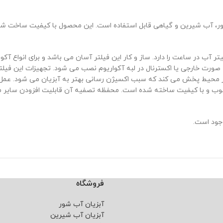
ور، آب شیرین و گیاهی قابل استفاده است. این محصول با کیفیت ساخت شرک
تر هنگان تک مخزن سوبو مدل WP-606H دارای توان 10 وات و خروج 500 لیتر آب در ساعت را دارد. ساز و کار این 
آب مناسب است. این محصول به صورت خارجی یا اکسترنال در لبه آکواریوم نصب می شود. تجه
 نحو ممکن CO2 را به وسیله گردش آب در محیط پخش می کند که سبب اکسیژن رسانی بهتر به آبز
مرغوب و با کیفیت ساخته شده است. محفظه تصفیه آن قابلیت افزودن سایر م
ود است.
فروشگاه
آبزیان آب شور
آبزیان آب شیرین