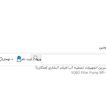
انین
0
ورود / ثبت نام
۰
تومان
یرین
تجهیزات تصفیه آب
فیلتر آبشاری (هنگان)