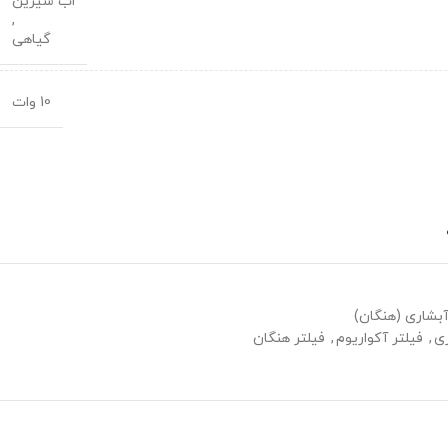
اًب شیرین
,
گیاهی
10 وات
آبشاری (هنگان)
ری
,
فیلتر آکواریوم
,
فیلتر هنگان