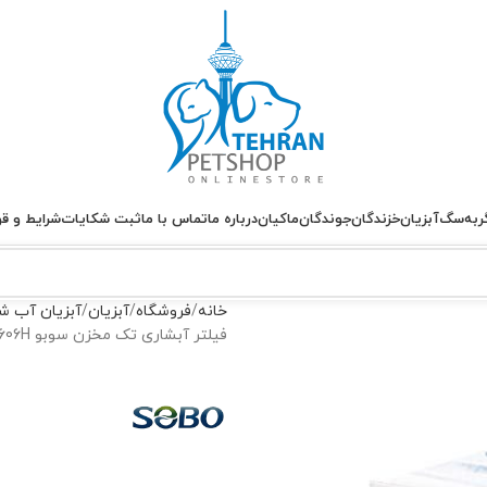
ربه
سگ
آبزیان
خزندگان
جوندگان
ماکیان
درباره ما
تماس با ما
ثبت شکایات
شرایط و قو
خانه
فروشگاه
آبزیان
آبزیان آب ش
فیلتر آبشاری تک مخزن سوبو SOBO Filter Pump WP-606H