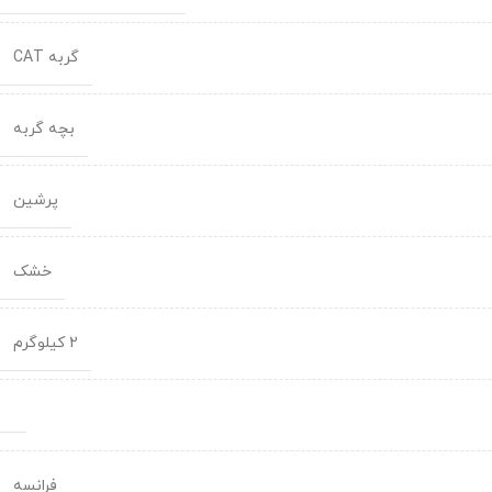
گربه CAT
بچه گربه
پرشین
خشک
2 کیلوگرم
فرانسه