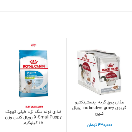
غذای پوچ گربه اینستینکتیو
افزودن به سبد خرید
گریوی instinctive gravy رویال
غذای توله سگ نژاد خیلی کوچک
افزودن به سبد خرید
کنین
X-Small Puppy رویال کنین وزن
1.5 کیلوگرم
۴۳۰,۰۰۰
تومان