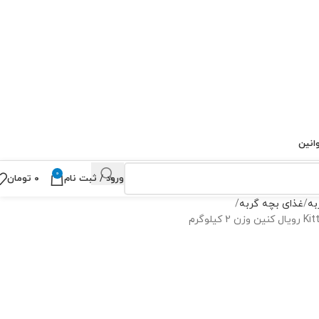
انین
0
ورود / ثبت نام
۰
تومان
به
غذای بچه گربه