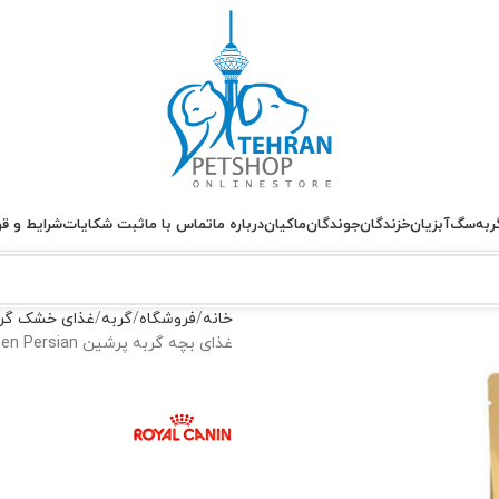
ربه
سگ
آبزیان
خزندگان
جوندگان
ماکیان
درباره ما
تماس با ما
ثبت شکایات
شرایط و قو
خانه
فروشگاه
گربه
غذای خشک گر
غذای بچه گربه پرشین Kitten Persian رویال کنین وزن 2 کیلوگرم