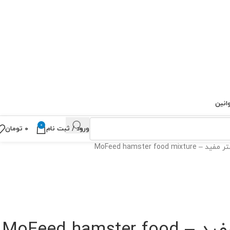
انین
0
ورود / ثبت نام
۰
تومان
MoFeed hamster food mix
غذای همستر مفید – MoFeed hamster food