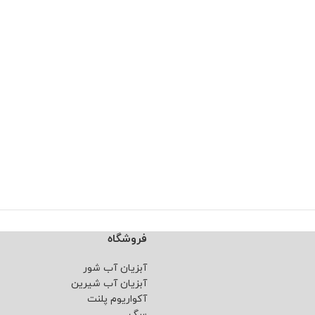
فروشگاه
آبزیان آب شور
آبزیان آب شیرین
آکواریوم پلنت
سگ