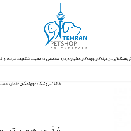
ربه
سگ
آبزیان
خزندگان
جوندگان
ماکیان
درباره ما
تماس با ما
ثبت شکایات
شرایط و قو
خانه
فروشگاه
جوندگان
غذای همستر مفید – ture