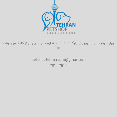
تهران- ولیعصر – روبروی پارک ملت- کوچه ارمغان غربی-برج کاکتوس- واحد
3
petshoptehran.com@gmail.com
09939393912