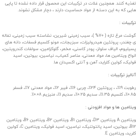
تغذیه کنند. همچنین غلات در ترکیبات این محصول قرار داده نشده تا پاپی
هایی که به این دسته از مواد حساسیت دارند ، دچار مشکل نشوند.
ترکیبات :
گوشت مرغ تازه ( 70% )، سیب زمینی شیرین، نشاسته سیب زمینی، تفاله
ی چغندر، پروتئین هیدرولیزات، سبزیجات، مونو کلسیم فسفات، دانه های
پسیلیوم، الیاف سلولز، پودر کاسنی، مخمر، گلوکزامین، سولفات کندرویتین،
انواع ویتامین ها، مواد معدنی، عناصر کمیاب، نیاسین، بیوتین، اسید
فولیک، کولین کلراید، آهن و آنتی اکسیدان ها.
آنالیز ترکیبات :
رطوبت 19٪، ، پروتئین 24٪، چربی 16٪، فیبر 2٪، مواد معدنی 7٪، فسفر
0.85٪، کلسیم 1.35٪، سدیم 0.25٪، سدیم 1٪، منیزیم 0.08٪.
ویتامین ها و مواد افزودنی :
ویتامین A ویتامین D3، ویتامین B1، ویتامین B2، ویتامین B6، ویتامین
B12، بیوتین، اسید پانتوتنیک، نیاسین، اسید فولیک، ویتامین C، کولین
کلرید، ویتامین E.