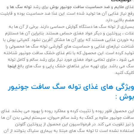
توضیحات
غذای
ملایم
و
ضد حساسیت سافت جونیور بوش
برای رشد
توله سگ ها
و
رفع نیاز غذایی آن ها تولید شده است. این غذا ضد حساسیت بوده و قابلیت
هضم بالایی دارد.
بسیاری از توله سگ ها دستگاه گوارش حساسی دارند. برخی از آن ها به
غلات ، پروتئین و دیگر مواد مغذی حساس هستند. بنابراین آن ها مستلزم
به خوردن غذایی هستند که برای آن ها مشکل آفرین نشود. کمپانی بوش با
شناخت نیازهای غذایی و حساسیت های گوارشی توله سگ ها محصولی را
تولید کرده است. این محصول که با نام غذای خشک سافت جونیور شناخته
می شود ، حاوی تمامی مواد مغذی مورد نیاز برای رشد سالم و کامل توله
سگ می باشد. برای تهیه سایر غذاهای خشک پاپی و سگ های بالغ
اینجا
کلیک کنید.
ویژگی های غذای توله سگ سافت جونیور
بوش :
این محصول فلور روده را تثبیت کرده و عملکرد روده را بهبود می بخشد. غذای
سافت جونیور علاوه بر کمک به رشد سالم حیوان، سیستم ایمنی بدن آن ها
را نیز تقویت می کند. در فرمولاسیون این محصول از پروتئین گلوتن
استفاده نشده است تا توله سگ های مبتلا به بیماری سلیاک بتوانند از آن