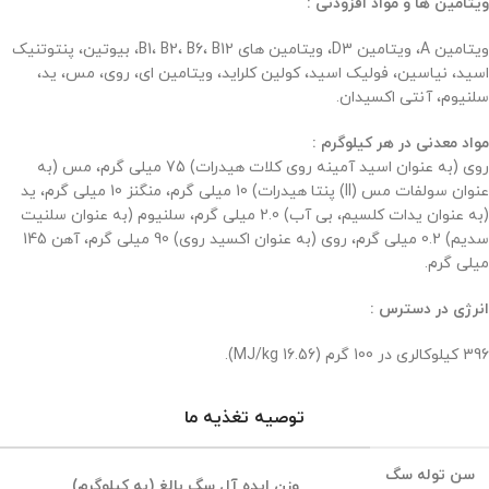
ویتامین ها و مواد افزودنی :
ویتامین A، ویتامین D3، ویتامین های B1، B2، B6، B12، بیوتین، پنتوتنیک
اسید، نیاسین، فولیک اسید، کولین کلراید، ویتامین ای، روی، مس، ید،
سلنیوم، آنتی اکسیدان.
مواد معدنی در هر کیلوگرم :
روی (به عنوان اسید آمینه روی کلات هیدرات) 75 میلی گرم، مس (به
عنوان سولفات مس (II) پنتا هیدرات) 10 میلی گرم، منگنز 10 میلی گرم، ید
(به عنوان یدات کلسیم، بی آب) 2.0 میلی گرم، سلنیوم (به عنوان سلنیت
سدیم) 0.2 میلی گرم، روی (به عنوان اکسید روی) 90 میلی گرم، آهن 145
میلی گرم.
انرژی در دسترس :
396 کیلوکالری در 100 گرم (16.56 MJ/kg).
توصیه تغذیه ما
سن توله سگ
وزن ایده آل سگ بالغ (به کیلوگرم)