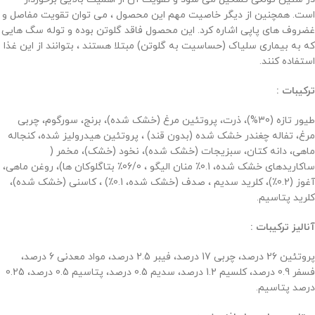
است. همچنین از دیگر خاصیت مهم این محصول ، می توان تقویت مفاصل و
غضروف های پاپی اشاره کرد. این محصول فاقد گلوتن بوده و توله سگ هایی
که به بیماری سلیاک (حساسیت به گلوتن) مبتلا هستند ، بتوانند از این غذا
استفاده کنند.
ترکیبات :
طیور تازه (30%)،
ذرت، پروتئین مرغ (خشک شده)، برنج، سورگوم، چربی
مرغ، تفاله چغندر خشک شده (بدون قند) ، پروتئین هیدرولیز شده، کنجاله
ماهی، دانه کتان، سبزیجات (خشک شده)، نخود (خشک)، مخمر (
ساکاریدهای خشک شده، 0.1٪ منان الیگو ، 06/0٪ بتاگلوکان ها)، روغن ماهی،
آغوز (0.2٪)، کلرید سدیم ، صدف (خشک شده، 0.1٪) ، کاسنی (خشک شده)،
کلرید پتاسیم.
آنالیز ترکیبات :
پروتئین 26 درصد، چربی 17 درصد، فیبر 2.5 درصد، مواد معدنی 6 درصد،
فسفر 0.9 درصد، کلسیم 1.2 درصد، سدیم 0.5 درصد، پتاسیم 0.5 درصد، 0.25
درصد پتاسیم.