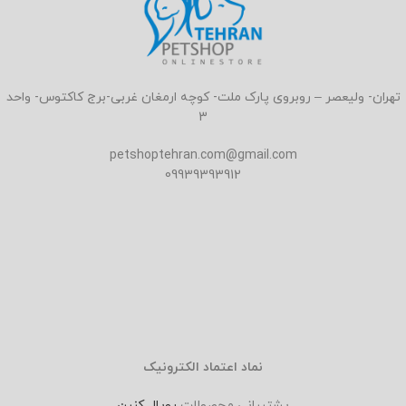
تهران- ولیعصر – روبروی پارک ملت- کوچه ارمغان غربی-برج کاکتوس- واحد
3
petshoptehran.com@gmail.com
09939393912
نماد اعتماد الکترونیک
پشتیبانی محصولات
رویال کنین