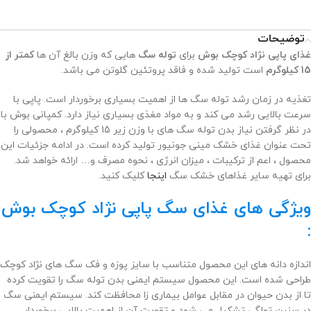
توضیحات
غذای پاپی نژاد کوچک بوش
برای
توله سگ
هایی که وزن بالغ آن ها
کمتر از
15 کیلوگرم
است تولید شده و فاقد پروتئین گلوتن می باشد.
تغذیه در زمان رشد توله سگ ها از اهمیت بسیاری برخوردار است. پاپی با
سرعت بالایی رشد می کند و به مواد مغذی بسیاری نیاز دارد. کمپانی بوش با
در نظر گرفتن نیاز بدن توله سگ های با وزن زیر 15 کیلوگرم ، محصولی را
تحت عنوان غذای خشک مینی جونیور تولید کرده است. در ادامه جزئیات این
محصول ، اعم از ترکیبات ، میزان انرژی ، نحوه مصرف و… ارائه خواهد شد.
برای تهیه سایر غذاهای خشک سگ
اینجا
کلیک کنید.
ویژگی های غذای سگ پاپی نژاد کوچک بوش
:
اندازه دانه های این محصول متناسب با سایز پوزه و فک سگ های نژاد کوچک
طراحی شده است. این محصول سیستم ایمنی بدن توله سگ را تقویت کرده
تا از بدن حیوان در مقابل عوامل بیماری زا محافظت کند. سیستم ایمنی سگ
در سنین تولگی تشکیل می شود و تقویت آن از اهمیت بالایی برخوردار