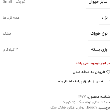
سایز حیوان
کوچک – Small
نژاد
همه نژاد ها
نوع خوراک
خشک
وزن بسته
3 کیلوگرم
در انبار موجود نمی باشد
افزودن به علاقه مندی
به من از طریق پیامک اطلاع بده
شناسه محصول:
1477
دسته:
غذای توله سگ نژاد کوچک
برچسب:
bosch
,
بوش
,
غذای خشک سگ