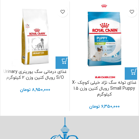
غذای درمانی سگ یورینری Urinary
S/O رویال کنین وزن 2 کیلوگرم
غذای توله سگ نژاد خیلی کوچک X-
Small Puppy رویال کنین وزن 1.5
۸,۹۵۰,۰۰۰
تومان
کیلوگرم
۶,۳۵۰,۰۰۰
تومان