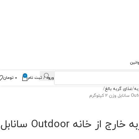
انین
0
ورود / ثبت نام
۰
تومان
به
غذای گربه بالغ
غذای خشک گربه خارج از خانه Outdoor سانابل