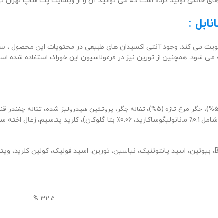
 های خانگی تولید کرده است که می توانید آن را از وبسایت پت شاپ تهران ته
ابل :
قویت می کند. وجود آنتی اکسیدان های طبیعی در محتویات این محصول ، س
ی شود. همچنین از تورین نیز در فرمولاسیون این خوراک استفاده شده است.
گوشت مرغ تازه (20%)، پروتئین مرغ خشک، برنج، چربی حیوانی، اردک تازه (5%)، جگر مرغ تازه (
سنی، یوکا خشک.
32.5 %