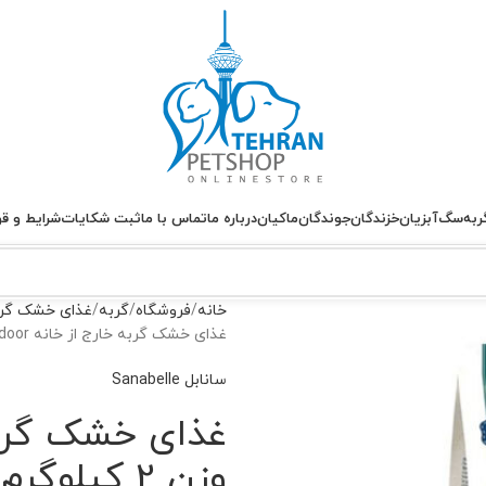
ربه
سگ
آبزیان
خزندگان
جوندگان
ماکیان
درباره ما
تماس با ما
ثبت شکایات
شرایط و قو
خانه
فروشگاه
گربه
غذای خشک گر
غذای خشک گربه خارج از خانه Outdoor سانابل وزن 2 کیلوگرم
سانابل Sanabelle
وزن 2 کیلوگرم