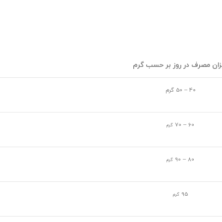
زان مصرف در روز بر حسب گرم
40 – 50 گرم
60 – 70
گرم
80 – 90
گرم
95
گرم