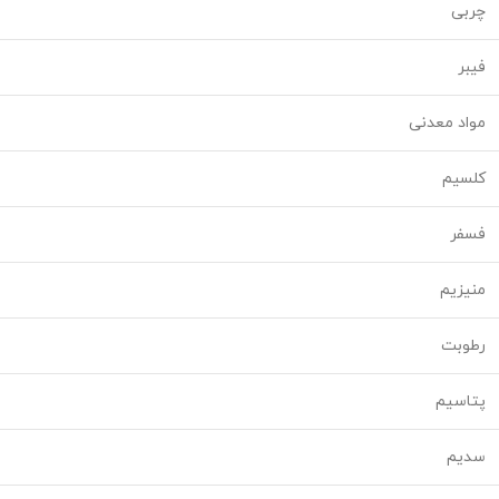
چربی
فیبر
مواد معدنی
کلسیم
فسفر
منیزیم
رطوبت
پتاسیم
سدیم