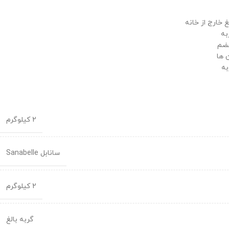
 خارج از خانه
به
هضم
 ها
به
2 کیلوگرم
سانابل Sanabelle
2 کیلوگرم
گربه بالغ