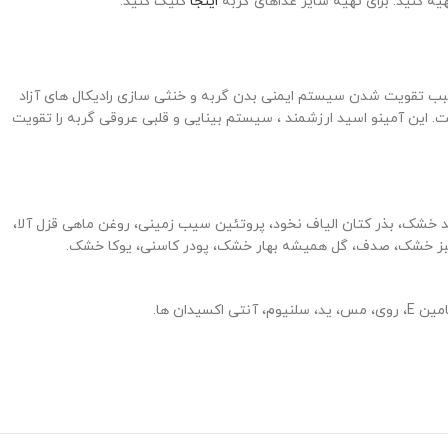
یه کنید. برای تهیه سایر غذاهای گربه
اینجا
کلیک کنید.
بب تقویت شدن سیستم ایمنی بدن گربه و خنثی سازی رادیکال های آزاد
 این آمینو اسید ارزشمند ، سیستم بینایی و قلبی عروقی گربه را تقویت
5%)، تفاله جگر، پروتئین هیدرولیز شده، تفاله چغندر قند خشک، بذر کتان الیاف نخود، پروتئین سیب زمینی، روغن ماهی قزل آلا،