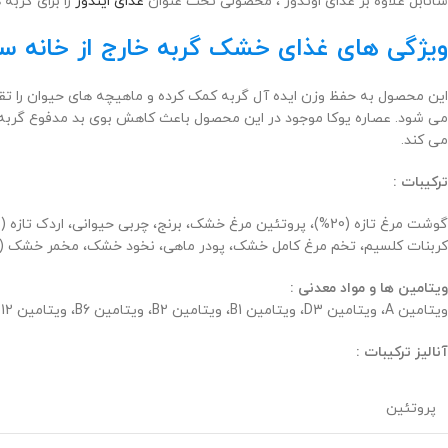
سانابل علاوه بر غذای اوتدور ، محصولی تحت عنوان
غذای ایندور
را برای گربه
ویژگی های غذای خشک گربه خارج از خانه سان
این محصول به حفظ وزن ایده آل گربه کمک کرده و ماهیچه های حیوان را ت
می شود. عصاره یوکا موجود در این محصول باعث کاهش بوی بد مدفوع گربه م
می کند.
ترکیبات :
کربنات کلسیم، تخم مرغ کامل خشک، پودر ماهی، نخود خشک، مخمر خشک (شامل 0.1٪ مانانولیگوساکارید، 0.06٪ بتا گلوکان)، کلرید پتاسیم، زغال اخته سبز خشک، صدف، گل همیشه بهار خشک، پودر کا
ویتامین ها و مواد معدنی :
ویتامین A، ویتامین D3، ویتامین B1، ویتامین B2، ویتامین B6، ویتامین B12، بیوتین، اسید پانتوتنیک، نیاسین، تورین، اسید فولیک، کولین کلرید، ویتامین E، روی، مس، ید، سلنیوم، آنتی اکسیدان ها.
آنالیز ترکیبات :
پروتئین