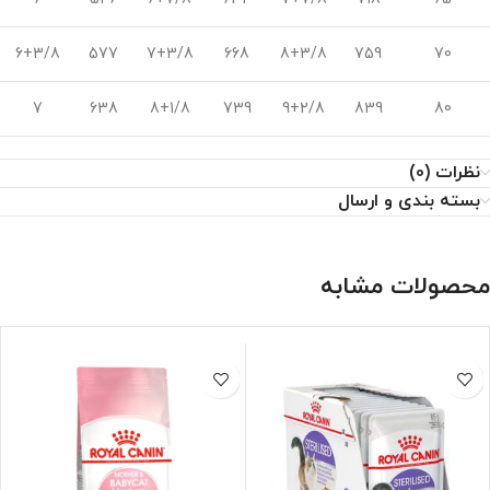
6+3/8
577
7+3/8
668
8+3/8
759
70
7
638
8+1/8
739
9+2/8
839
80
نظرات (0)
بسته بندی و ارسال
محصولات مشابه