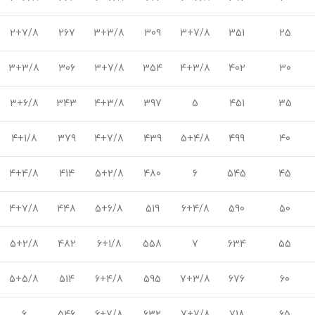
2+7/8
267
3+3/8
309
3+7/8
351
25
3+3/8
306
3+7/8
354
4+3/8
402
30
3+6/8
343
4+3/8
397
5
451
35
4+1/8
379
4+7/8
439
5+4/8
499
40
4+4/8
414
5+2/8
480
6
545
45
4+7/8
448
5+6/8
519
6+4/8
590
50
5+2/8
482
6+1/8
558
7
634
55
5+5/8
514
6+4/8
595
7+3/8
676
60
6
546
6+7/8
632
7+7/8
718
65