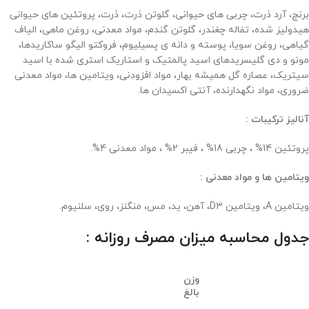
برنج، آرد ذرت، چربی های حیوانی، گلوتن ذرت، ذرت، پروتئین های حیوانی
هیدولیز شده، تفاله چغندر، گلوتن گندم، مواد معدنی، روغن ماهی، الیاف
گیاهی، روغن سویا، پوسته و دانه ی پسیلیوم، فروکتو الیگو ساکاریدها،
مونو و دی گلیسریدهای اسید پالمتیک و استاریک استری شده با اسید
سیتریک، عصاره گل همیشه بهار، مواد افزودنی، ویتامین ها، مواد معدنی
ضروری، مواد نگهدارنده، آنتی اکسیدان ها.
آنالیز ترکیبات :
پروتئین 14% ، چربی 18% ، فیبر 2% ، مواد معدنی 4%.
ویتامین ها و مواد معدنی :
ویتامین A، ویتامین D3، آهن، ید، مس، منگنز، روی، سلنیوم.
جدول محاسبه میزان مصرف روزانه :
وزن
بالغ