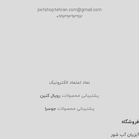
petshoptehran.com@gmail.com
09939393912
نماد اعتماد الکترونیک
پشتیبانی محصولات
رویال کنین
پشتیبانی محصولات
جوسرا
فروشگاه
آبزیان آب شور