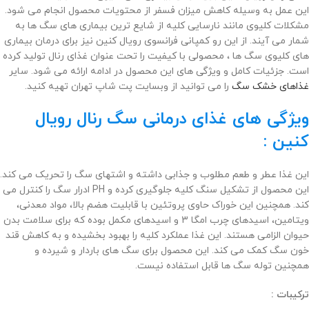
این عمل به وسیله کاهش میزان فسفر از محتویات محصول انجام می شود.
مشکلات کلیوی مانند نارسایی کلیه از شایع ترین بیماری های سگ ها به
شمار می آیند. از این رو کمپانی فرانسوی رویال کنین نیز برای درمان بیماری
های کلیوی سگ ها ، محصولی با کیفیت را تحت عنوان غذای رنال تولید کرده
است. جزئیات کامل و ویژگی های این محصول در ادامه ارائه می شود. سایر
غذاهای خشک سگ
را می توانید از وبسایت پت شاپ تهران تهیه کنید.
ویژگی های غذای درمانی سگ رنال رویال
کنین :
این غذا عطر و طعم مطلوب و جذابی داشته و اشتهای سگ را تحریک می کند.
این محصول از تشکیل سنگ کلیه جلوگیری کرده و PH ادرار سگ را کنترل می
کند. همچنین این خوراک حاوی پروتئین با قابلیت هضم بالا، مواد معدنی،
ویتامین، اسیدهای چرب امگا 3 و اسیدهای مکمل بوده که برای سلامت بدن
حیوان الزامی هستند. این غذا عملکرد کلیه را بهبود بخشیده و به کاهش قند
خون سگ کمک می کند. این محصول برای سگ های باردار و شیرده و
همچنین توله سگ ها قابل استفاده نیست.
ترکیبات :