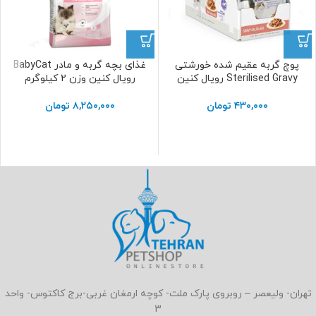
پوچ گربه عقیم شده خورشتی
غذای بچه گربه و مادر BabyCat
Sterilised Gravy رویال کنین
رویال کنین وزن 2 کیلوگرم
۴۳۰,۰۰۰
تومان
۸,۲۵۰,۰۰۰
تومان
تهران- ولیعصر – روبروی پارک ملت- کوچه ارمغان غربی-برج کاکتوس- واحد
3