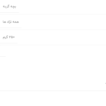
بچه گربه
همه نژاد ها
250 گرم