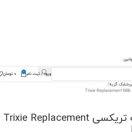
انین
0
ورود / ثبت نام
۰
تومان
رخشک گربه
شیرخشک گربه تریکسی Trixie Replacement