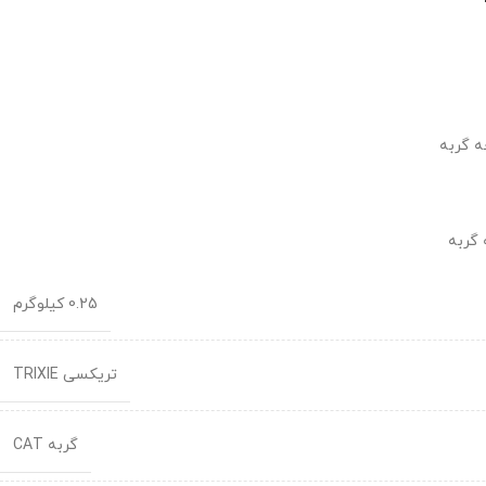
ه گربه
 گربه
0.25 کیلوگرم
تریکسی TRIXIE
گربه CAT