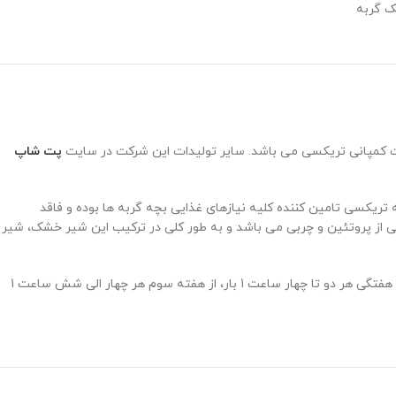
 گربه
خت کمپانی تریکسی می باشد. سایر تولیدات این شرکت در سایت
پت شاپ
 تریکسی تامین کننده کلیه نیازهای غذایی بچه گربه ها بوده و فاقد
از پروتئین و چربی می باشد و به طور کلی در ترکیب این شیر خشک، شیر
برای هر بار مصرف شیر تازه درست کنید. به ازاء هر یک واحد پیمانه شیر خشک سه واحد آب ولرم 30 درجه اضافه و با هم مخلوط کنید. مقدار مصرف تا دو هفتگی هر دو تا چهار ساعت 1 بار، از هفته سوم هر چهار الی شش ساعت 1