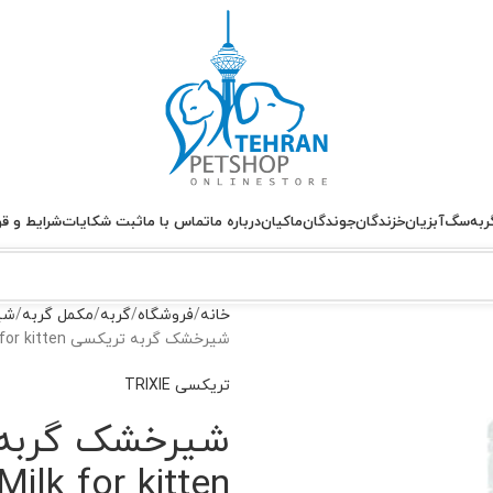
ربه
سگ
آبزیان
خزندگان
جوندگان
ماکیان
درباره ما
تماس با ما
ثبت شکایات
شرایط و قو
خانه
فروشگاه
گربه
مکمل گربه
شی
شیرخشک گربه تریکسی Trixie Replacement Milk for kitten
تریکسی TRIXIE
Milk for kitten