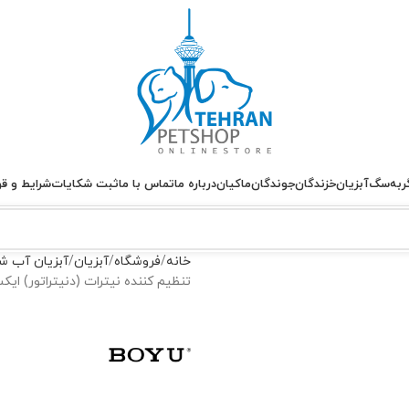
ربه
سگ
آبزیان
خزندگان
جوندگان
ماکیان
درباره ما
تماس با ما
ثبت شکایات
شرایط و قو
خانه
فروشگاه
آبزیان
آبزیان آب ش
تنظیم کننده نیترات (دنیتراتور) ایکس کیو بو