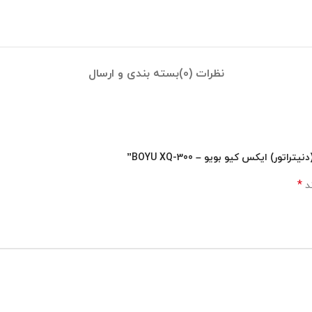
نظرات (0)
بسته بندی و ارسال
) ایکس کیو بویو – BOYU XQ-300”
*
ند