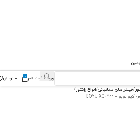
انین
0
ورود / ثبت نام
۰
تومان
ور
فیلتر های مکانیکی
انواع راکتور
یو – BOYU XQ-300