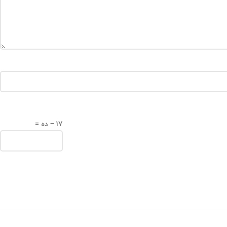
17 − ده =