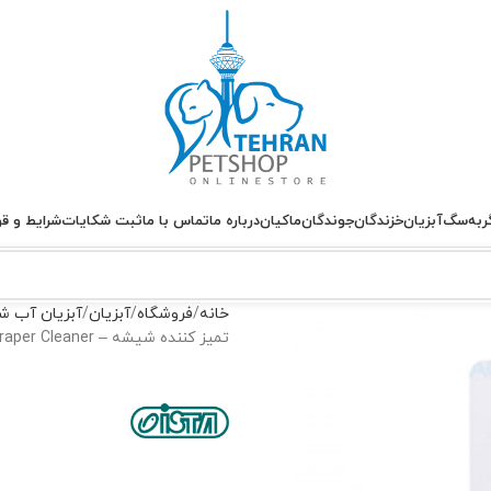
ربه
سگ
آبزیان
خزندگان
جوندگان
ماکیان
درباره ما
تماس با ما
ثبت شکایات
شرایط و قو
خانه
فروشگاه
آبزیان
آبزیان آب ش
تمیز کننده شیشه – Ista Scraper Cleaner