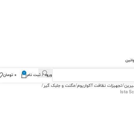
انین
0
ورود / ثبت نام
۰
تومان
یرین
تجهیزات نظافت آکواریوم
مگنت و جلبک گیر