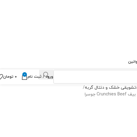
انین
0
ورود / ثبت نام
۰
تومان
تشویقی خشک و دنتال گربه
C جوسرا