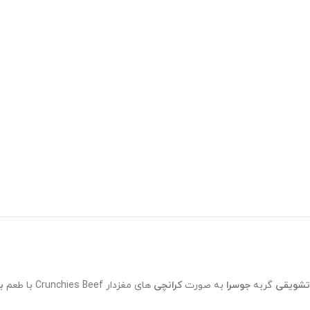
تشویقی
گربه
جوسرا
به صورت
کرانچی
های مغزدار Crunchies Beef با طعم
ب