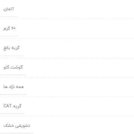
آلمان
60 گرم
گربه بالغ
گوشت گاو
همه نژاد ها
گربه CAT
تشویقی خشک