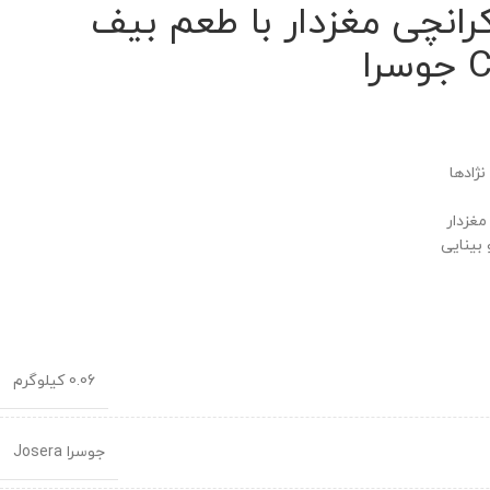
انچی مغزدار با طعم بیف
ا
ژادها
غزدار
بینایی
0.06 کیلوگرم
جوسرا Josera