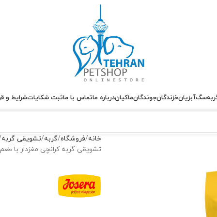
ربه
سگ
آبزیان
خزندگان
جوندگان
ماکیان
درباره ما
تماس با ما
ثبت شکایات
شرایط و قو
خانه
فروشگاه
گربه
تشویقی گربه
تشویقی گربه کرانچی مغزدار با طعم بیف runchies Beef