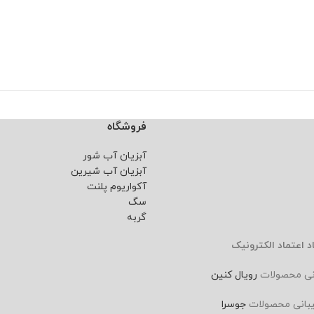
فروشگاه
آبزیان آب شور
آبزیان آب شیرین
آکواریوم پلنت
سگ
گربه
د اعتماد الکترونیک
نی محصولات
رویال کنین
بانی محصولات
جوسرا