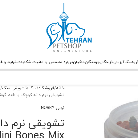
ربه
سگ
آبزیان
خزندگان
جوندگان
ماکیان
درباره ما
تماس با ما
ثبت شکایات
شرایط و قو
خانه
فروشگاه
سگ
تشویقی سگ
ت
تشویقی نرم دانه کوچک با طعم گوشت نوبی – Bones Mix
نوبی NOBBY
تشویقی نرم دا
ini Bones Mix