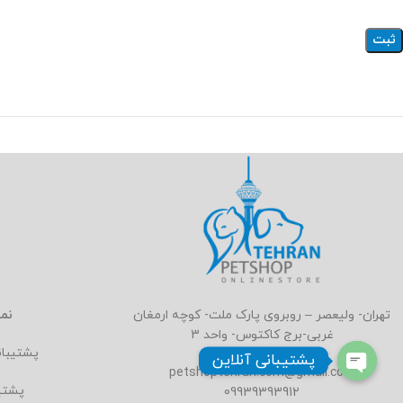
نما
تهران- ولیعصر – روبروی پارک ملت- کوچه ارمغان
غربی-برج کاکتوس- واحد 3
پشتیبا
پشتیبانی آنلاین
petshoptehran.com@gmail.com
پشتی
09939393912