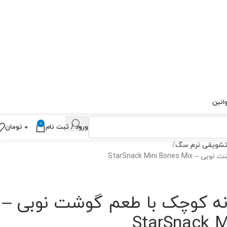
انین
0
ورود / ثبت نام
۰
تومان
شویقی نرم سگ
StarSnack Mini 
نه کوچک با طعم گوشت نوبی –
StarSnack M