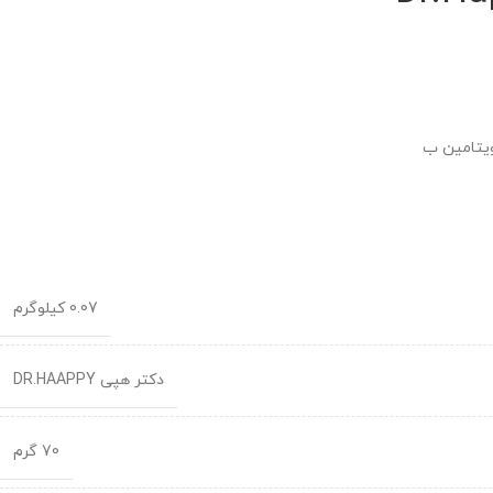
ویتامین ب
0.07 کیلوگرم
دکتر هپی DR.HAAPPY
70 گرم