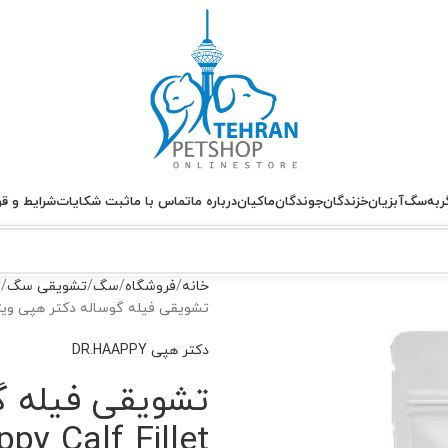
ربه
سگ
آبزیان
خزندگان
جوندگان
ماکیان
درباره ما
تماس با ما
ثبت شکایات
شرایط و قو
خانه
فروشگاه
سگ
تشویقی سگ
ت
تشویقی فیله گوساله دکتر هپی ویژه سگ Calf Fillet
دکتر هپی DR.HAAPPY
تشویقی فیله گ
ppy Calf Fillet