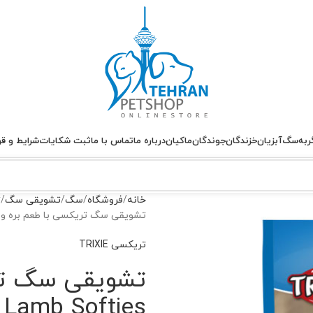
ربه
سگ
آبزیان
خزندگان
جوندگان
ماکیان
درباره ما
تماس با ما
ثبت شکایات
شرایط و قو
خانه
فروشگاه
سگ
تشویقی سگ
ت
تشویقی سگ تریکسی با طعم بره و ماهی – b Softies
تریکسی TRIXIE
تشویقی سگ تری
 Lamb Softies