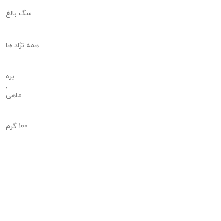
سگ بالغ
همه نژاد ها
بره
,
ماهی
100 گرم