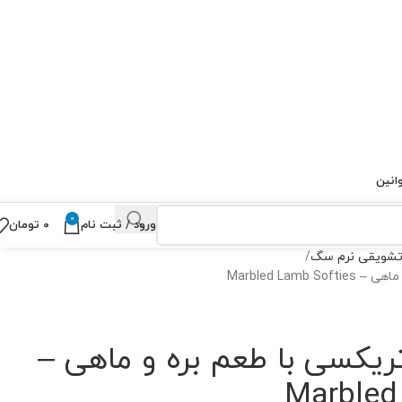
انین
0
ورود / ثبت نام
۰
تومان
شویقی نرم سگ
Marbled Lam
کسی با طعم بره و ماهی –
Marbled