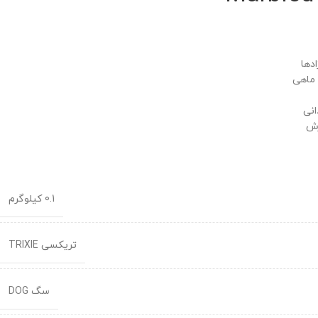
دها
انی
رش
0.1 کیلوگرم
تریکسی TRIXIE
سگ DOG