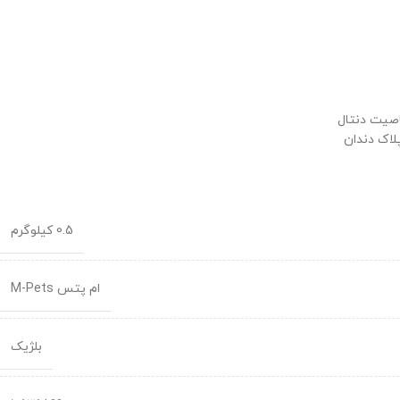
اصیت دنتال
لاک دندان
0.5 کیلوگرم
ام پتس M-Pets
بلژیک