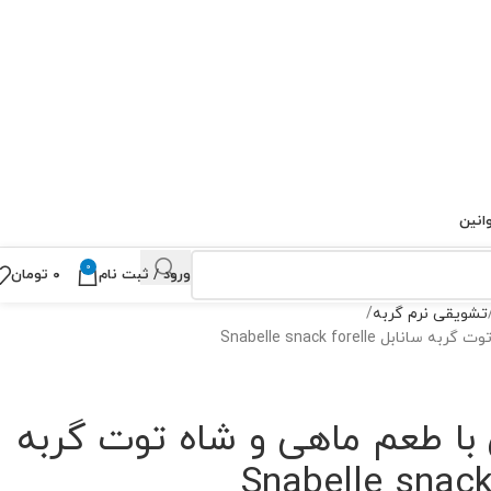
انین
0
ورود / ثبت نام
۰
تومان
تشویقی نرم گربه
Snabelle snack forelle
ا طعم ماهی و شاه توت گربه