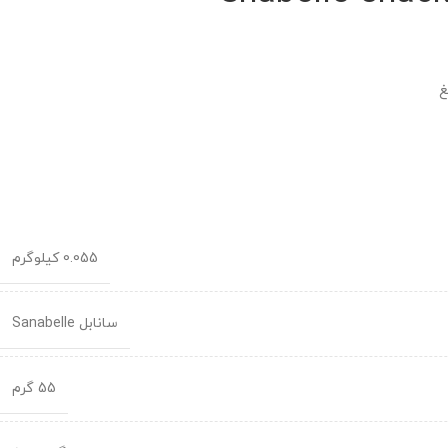
غ
0.055 کیلوگرم
سانابل Sanabelle
55 گرم