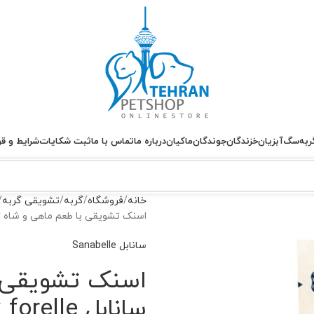
ربه
سگ
آبزیان
خزندگان
جوندگان
ماکیان
درباره ما
تماس با ما
ثبت شکایات
شرایط و قو
خانه
فروشگاه
گربه
تشویقی گربه
اسنک تشویقی با طعم ماهی و شاه توت گربه سانابل 
سانابل Sanabelle
اسنک تشویقی ب
سانابل Snabelle snack forelle