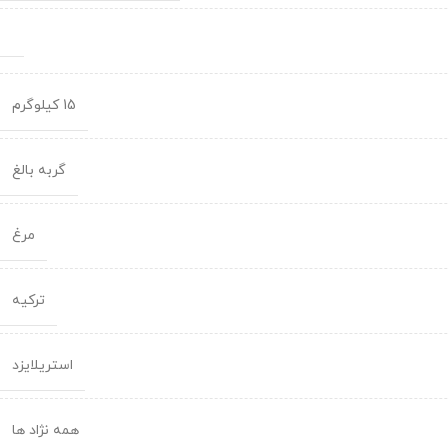
15 کیلوگرم
گربه بالغ
مرغ
ترکیه
استریلایزد
همه نژاد ها