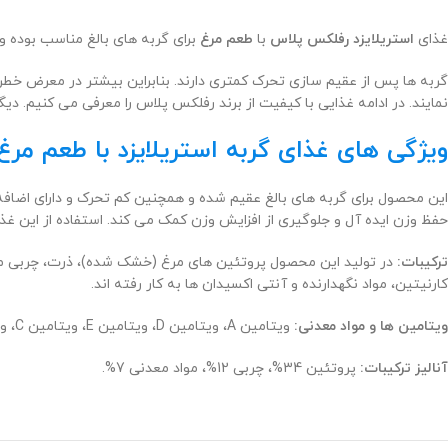
غذای
استریلایزد رفلکس پلاس
با
طعم مرغ
برای گربه های بالغ مناسب بوده 
گربه ها پس از عقیم سازی تحرک کمتری دارند. بنابراین بیشتر در معرض خطر ا
نمایند. در ادامه غذایی با کیفیت از برند رفلکس پلاس را معرفی می کنیم. دیگ
ویژگی های غذای گربه استریلایزد با طعم مرغ رفلکس 
این محصول برای گربه های بالغ عقیم شده و همچنین کم تحرک و دارای اضافه 
حفظ وزن ایده آل و جلوگیری از افزایش وزن کمک می کند. استفاده از این غذا موجب تنظیم سطح pH ادرار شده که این امر سبب پیشگیری
ترکیبات:
در تولید این محصول پروتئین های مرغ (خشک شده)، ذرت، چربی مرغ، ب
کارنیتین، مواد نگهدارنده و آنتی اکسیدان ها به کار رفته اند.
ویتامین ها و مواد معدنی:
ویتامین A، ویتامین D، ویتامین E، ویتامین C، ویتامین های B1، B2، B3، B6، B7 و B12، کلسیم، فسفر، سدیم، ید، روی، مس، آهن، سلنیوم.
آنالیز ترکیبات:
پروتئین 34%، چربی 12%، مواد معدنی 7%.