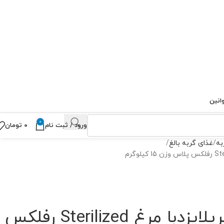
انین
0
ورود / ثبت نام
۰
تومان
به
غذای گربه بالغ
غذای گربه استریلایزدبا مرغ Sterilized رفلکس