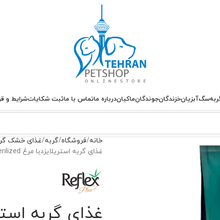
ربه
سگ
آبزیان
خزندگان
جوندگان
ماکیان
درباره ما
تماس با ما
ثبت شکایات
شرایط و قو
خانه
فروشگاه
گربه
غذای خشک گر
غذای گربه استریلایزدبا مرغ Sterilized رفلکس پلاس وزن 15 کیلوگرم