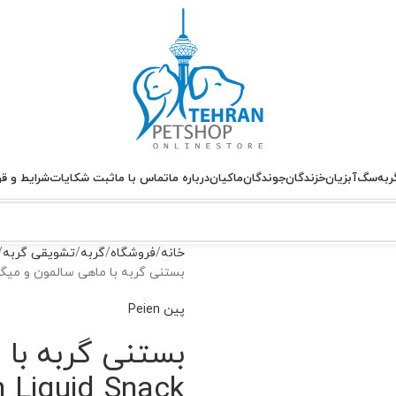
ربه
سگ
آبزیان
خزندگان
جوندگان
ماکیان
درباره ما
تماس با ما
ثبت شکایات
شرایط و قو
خانه
فروشگاه
گربه
تشویقی گربه
بستنی گربه با ماهی سالمون و میگو پین quid Snack
پین Peien
بستنی گربه با 
n Liquid Snack