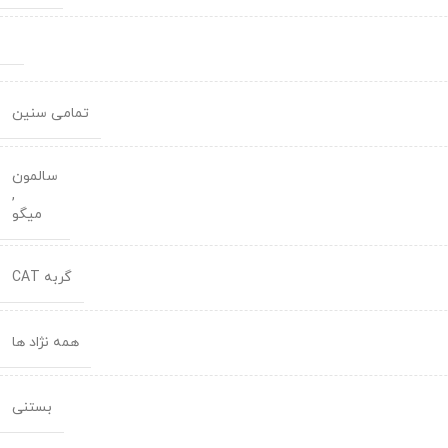
تمامی سنین
سالمون
,
میگو
گربه CAT
همه نژاد ها
بستنی