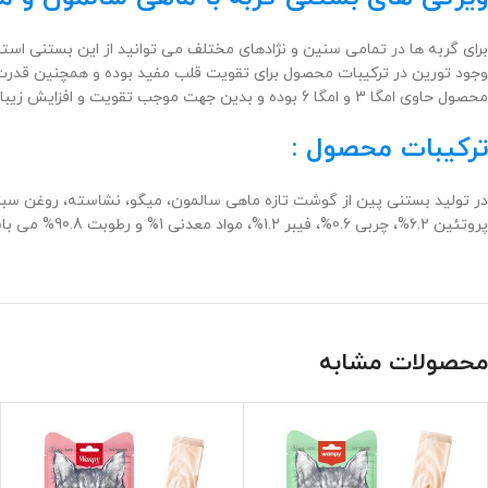
برای گربه ها در تمامی سنین و نژادهای مختلف می توانید از این بستنی استفا
محصول حاوی امگا 3 و امگا 6 بوده و بدین جهت موجب تقویت و افزایش زیبایی پوست و مو خواهد شد.
ترکیبات محصول :
پروتئین 6.2%، چربی 0.6%، فیبر 1.2%، مواد معدنی 1% و رطوبت 90.8% می باشد.
محصولات مشابه