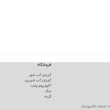
فروشگاه
آبزیان آب شور
آبزیان آب شیرین
آکواریوم پلنت
سگ
گربه
د اعتماد الکترونیک