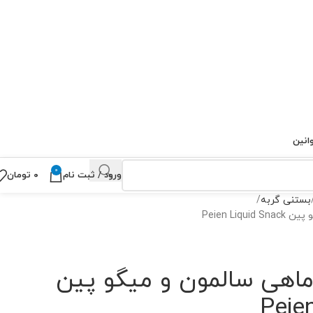
انین
0
ورود / ثبت نام
۰
تومان
بستنی گربه
Peien Li
ماهی سالمون و میگو پین
Peie