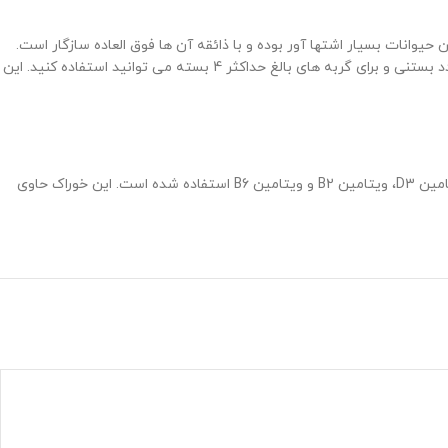
حیوانات بسیار اشتها آور بوده و با ذائقه آن ها فوق العاده سازگار است.
وجود تورین در ترکیبات محصول برای تقویت قلب مفید بوده و همچنین قدرت بینایی حیوان را افزایش می دهد. برای بچه گربه ها در طول روز حداکثر 2 عدد بستنی و برای گربه های بالغ حداکثر 4 بسته می توانید استفاده کنید. این
در تولید بستنی پین از گوشت تازه ماهی سالمون، میگو، نشاسته، روغن سبزیجات، پودر پروتئین سویا، صمغ لوبیا، روغن ماهی، تورین، ویتامین A، ویتامین D3، ویتامین B2 و ویتامین B6 استفاده شده است. این خوراک حاوی