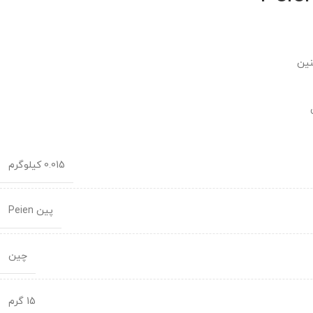
نین
0.015 کیلوگرم
پین Peien
چین
15 گرم