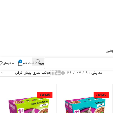
انین
0
ورود / ثبت نام
۰
تومان
نمایش
9
24
36
ناموجود
ناموجود