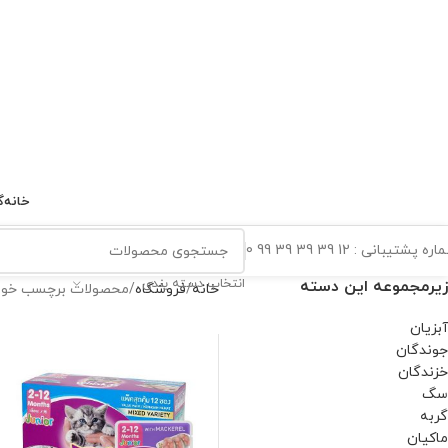
خانه
گ
ه پشتیبانی : 12 39 39 39 99 0
انتخاب دسته بندی
زیرمجموعه این دسته
خانه
فروشگاه
محصولات برچسب خورده “KAS
آبزیان
جوندگان
خزندگان
سگ
گربه
ماکیان