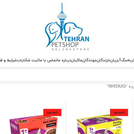
ربه
سگ
آبزیان
خزندگان
جوندگان
ماکیان
درباره ما
تماس با ما
ثبت شکایات
شرایط و قو
WHIS”
ناموجود
ناموجود