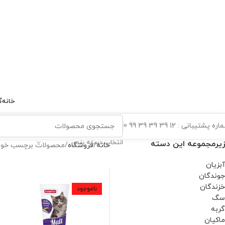
خانه
گ
ه پشتیبانی : 12 39 39 39 99 0
انتخاب دسته بندی
زیرمجموعه این دسته
خانه
فروشگاه
محصولات برچسب خورده
آبزیان
جوندگان
خزندگان
ناموجود
سگ
گربه
ماکیان