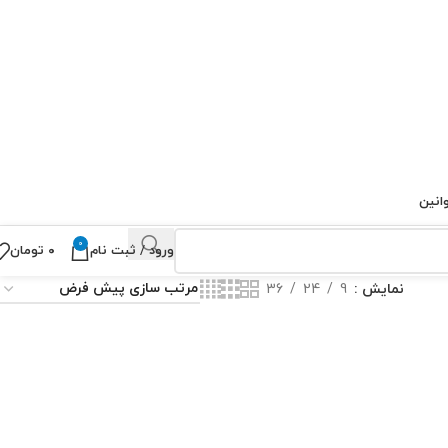
انین
0
ورود / ثبت نام
۰
تومان
نمایش
9
24
36