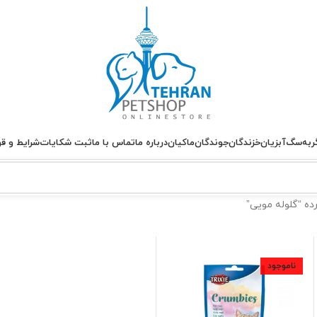
ربه
سگ
آبزیان
خزندگان
جوندگان
ماکیان
درباره ما
تماس با ما
ثبت شکایات
شرایط و قو
 “گلوله مویی”
ناموجود