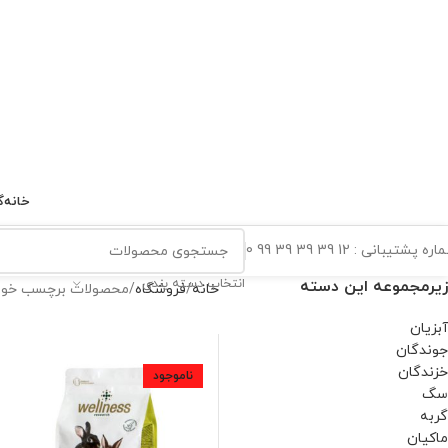
خانه
گ
ه پشتیبانی : 12 39 39 39 99 0
انتخاب دسته بندی
زیرمجموعه این دسته
خانه
فروشگاه
محصولات برچسب خورد
آبزیان
جوندگان
خزندگان
ناموجود
سگ
گربه
ماکیان