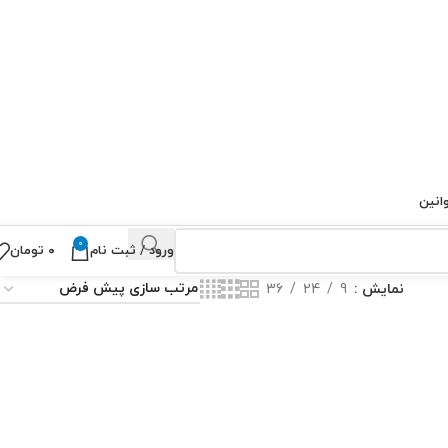
انین
0
ورود / ثبت نام
۰
تومان
نمایش
9
24
36