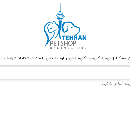
ربه
سگ
آبزیان
خزندگان
جوندگان
ماکیان
درباره ما
تماس با ما
ثبت شکایات
شرایط و قو
ه “غذای خرگوش”