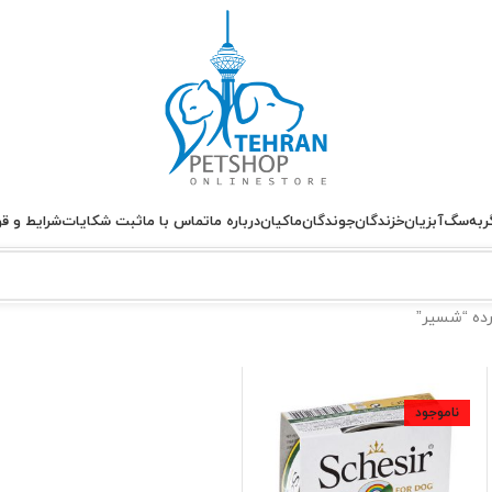
ربه
سگ
آبزیان
خزندگان
جوندگان
ماکیان
درباره ما
تماس با ما
ثبت شکایات
شرایط و قو
ده “شسیر”
ناموجود