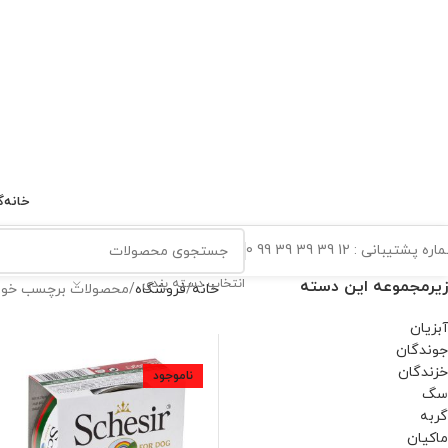
خانه
گ
ه پشتیبانی : 12 39 39 39 99 0
انتخاب دسته بندی
زیرمجموعه این دسته
خانه
فروشگاه
محصولات برچسب خور
آبزیان
جوندگان
خزندگان
ناموجود
سگ
گربه
ماکیان