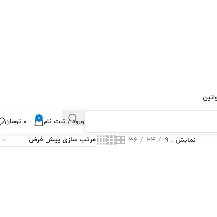
انین
0
ورود / ثبت نام
۰
تومان
نمایش
9
24
36